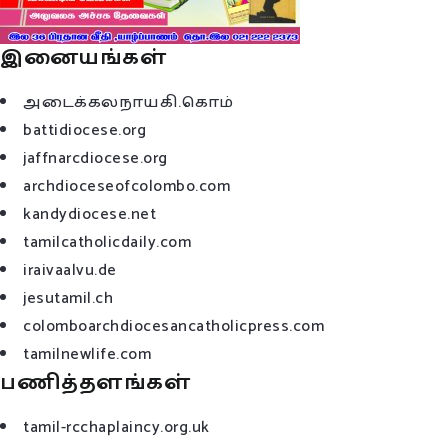
இனையங்கள்
அடைக்கலநாயகி.கொம்
battidiocese.org
jaffnarcdiocese.org
archdioceseofcolombo.com
kandydiocese.net
tamilcatholicdaily.com
iraivaalvu.de
jesutamil.ch
colomboarchdiocesancatholicpress.com
tamilnewlife.com
பணித்தளங்கள்
tamil-rcchaplaincy.org.uk