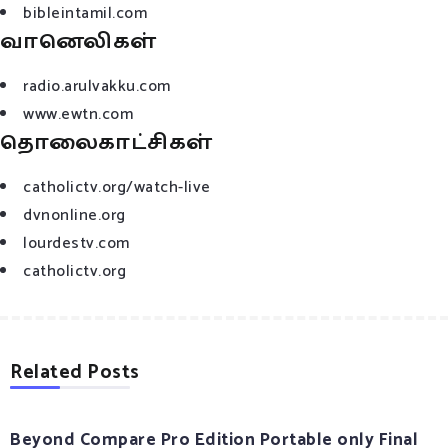
bibleintamil.com
வானெலிகள்
radio.arulvakku.com
www.ewtn.com
தொலைகாட்சிகள்
catholictv.org/watch-live
dvnonline.org
lourdestv.com
catholictv.org
Related Posts
Beyond Compare Pro Edition Portable only Final