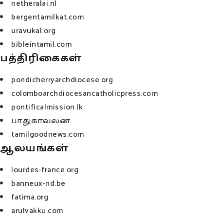
netheralai.nl
bergentamilkat.com
uravukal.org
bibleintamil.com
பத்திரிகைகள்
pondicherryarchdiocese.org
colomboarchdiocesancatholicpress.com
pontificalmission.lk
பாதுகாவலன்
tamilgoodnews.com
ஆலயங்கள்
lourdes-france.org
banneux-nd.be
fatima.org
arulvakku.com