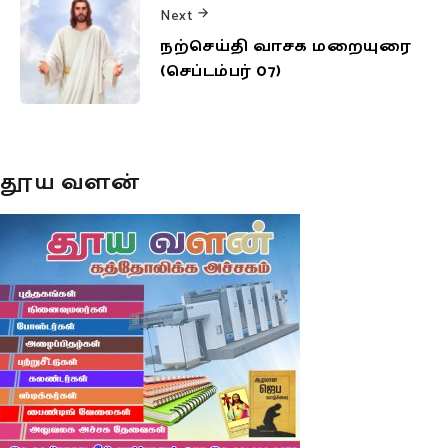
Next
நற்செய்தி வாசக மறையுரை
(செப்டம்பர் 07)
தூய வளன்