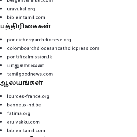
bergentamilkat.com
uravukal.org
bibleintamil.com
பத்திரிகைகள்
pondicherryarchdiocese.org
colomboarchdiocesancatholicpress.com
pontificalmission.lk
பாதுகாவலன்
tamilgoodnews.com
ஆலயங்கள்
lourdes-france.org
banneux-nd.be
fatima.org
arulvakku.com
bibleintamil.com