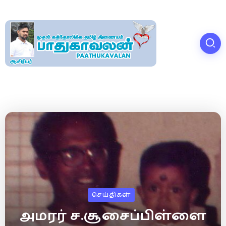
செய்திகள்
அமரர் ச.சூசைப்பிள்ளை