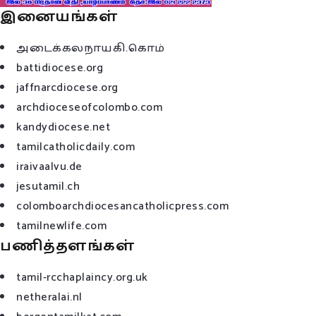
இனையங்கள்
அடைக்கலநாயகி.கொம்
battidiocese.org
jaffnarcdiocese.org
archdioceseofcolombo.com
kandydiocese.net
tamilcatholicdaily.com
iraivaalvu.de
jesutamil.ch
colomboarchdiocesancatholicpress.com
tamilnewlife.com
பணித்தளங்கள்
tamil-rcchaplaincy.org.uk
netheralai.nl