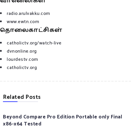
வானெலிகள்
radio.arulvakku.com
www.ewtn.com
தொலைகாட்சிகள்
catholictv.org/watch-live
dvnonline.org
lourdestv.com
catholictv.org
Related Posts
Beyond Compare Pro Edition Portable only Final
x86-x64 Tested