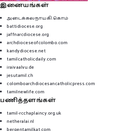
இனையங்கள்
அடைக்கலநாயகி.கொம்
battidiocese.org
jaffnarcdiocese.org
archdioceseofcolombo.com
kandydiocese.net
tamilcatholicdaily.com
iraivaalvu.de
jesutamil.ch
colomboarchdiocesancatholicpress.com
tamilnewlife.com
பணித்தளங்கள்
tamil-rcchaplaincy.org.uk
netheralai.nl
bergentamilkat.com