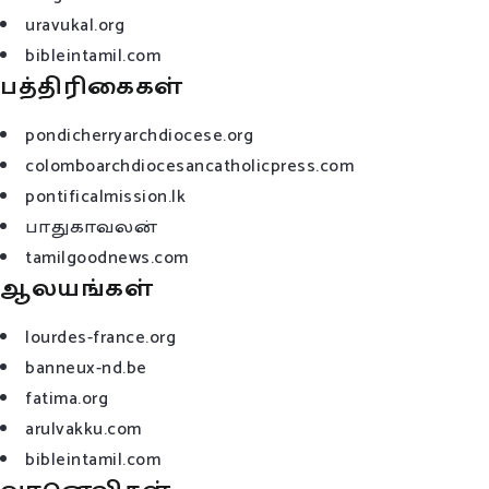
uravukal.org
bibleintamil.com
பத்திரிகைகள்
pondicherryarchdiocese.org
colomboarchdiocesancatholicpress.com
pontificalmission.lk
பாதுகாவலன்
tamilgoodnews.com
ஆலயங்கள்
lourdes-france.org
banneux-nd.be
fatima.org
arulvakku.com
bibleintamil.com