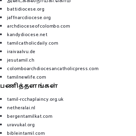
அடைக்கலநாயகி.கொம்
battidiocese.org
jaffnarcdiocese.org
archdioceseofcolombo.com
kandydiocese.net
tamilcatholicdaily.com
iraivaalvu.de
jesutamil.ch
colomboarchdiocesancatholicpress.com
tamilnewlife.com
பணித்தளங்கள்
tamil-rcchaplaincy.org.uk
netheralai.nl
bergentamilkat.com
uravukal.org
bibleintamil.com