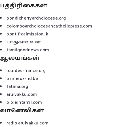
பத்திரிகைகள்
pondicherryarchdiocese.org
colomboarchdiocesancatholicpress.com
pontificalmission.lk
பாதுகாவலன்
tamilgoodnews.com
ஆலயங்கள்
lourdes-france.org
banneux-nd.be
fatima.org
arulvakku.com
bibleintamil.com
வானெலிகள்
radio.arulvakku.com