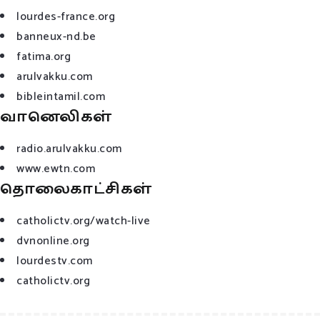
lourdes-france.org
banneux-nd.be
fatima.org
arulvakku.com
bibleintamil.com
வானெலிகள்
radio.arulvakku.com
www.ewtn.com
தொலைகாட்சிகள்
catholictv.org/watch-live
dvnonline.org
lourdestv.com
catholictv.org