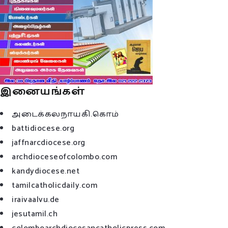
இனையங்கள்
அடைக்கலநாயகி.கொம்
battidiocese.org
jaffnarcdiocese.org
archdioceseofcolombo.com
kandydiocese.net
tamilcatholicdaily.com
iraivaalvu.de
jesutamil.ch