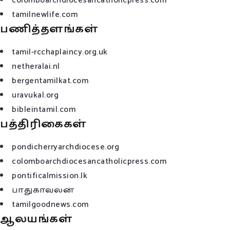
colomboarchdiocesancatholicpress.com
tamilnewlife.com
பணித்தளங்கள்
tamil-rcchaplaincy.org.uk
netheralai.nl
bergentamilkat.com
uravukal.org
bibleintamil.com
பத்திரிகைகள்
pondicherryarchdiocese.org
colomboarchdiocesancatholicpress.com
pontificalmission.lk
பாதுகாவலன்
tamilgoodnews.com
ஆலயங்கள்