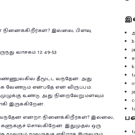
இ
நினைக்கிறீர்கள்? இல்லை, பிளவு
b
j
ந்து வாசகம் 12: 49-53
a
k
t
“மண்ணுலகில் தீமூட்ட வந்தேன். அது
i
க வேண்டும் என்பதே என் விருப்பம்.
j
முழுக்கு உண்டு. அது நிறைவேறுமளவும்
c
ாகி இருக்கிறேன்.
t
ப
்தேன் என்றா நினைக்கிறீர்கள்? இல்லை,
ளுக்குச் சொல்கிறேன். இதுமுதல் ஒரு
t
ாக மூவரும் மூவருக்கு எதிராக இருவரும்