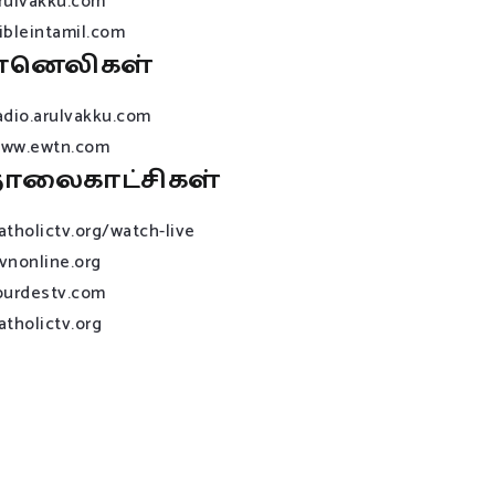
rulvakku.com
ibleintamil.com
ானெலிகள்
adio.arulvakku.com
ww.ewtn.com
ொலைகாட்சிகள்
atholictv.org/watch-live
vnonline.org
ourdestv.com
atholictv.org