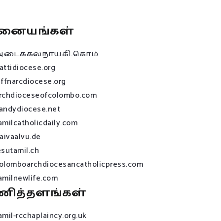
னையங்கள்
அடைக்கலநாயகி.கொம்
attidiocese.org
affnarcdiocese.org
rchdioceseofcolombo.com
andydiocese.net
amilcatholicdaily.com
raivaalvu.de
esutamil.ch
olomboarchdiocesancatholicpress.com
amilnewlife.com
ணித்தளங்கள்
amil-rcchaplaincy.org.uk