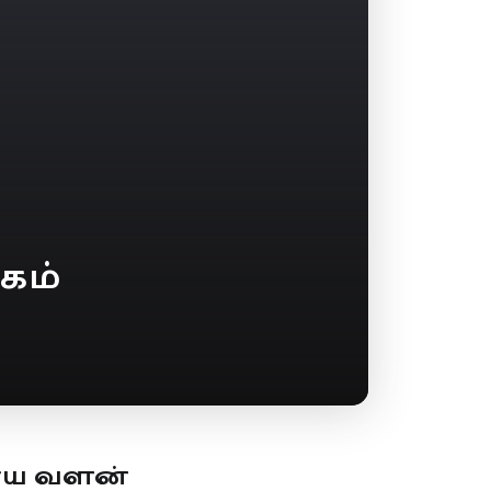
கம்
ூய வளன்