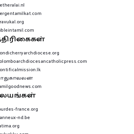
etheralai.nl
ergentamilkat.com
ravukal.org
ibleintamil.com
்திரிகைகள்
ondicherryarchdiocese.org
olomboarchdiocesancatholicpress.com
ontificalmission.lk
பாதுகாவலன்
amilgoodnews.com
லயங்கள்
ourdes-france.org
anneux-nd.be
atima.org