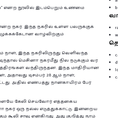
a
rth” என்ற நூலில் இடம்பெறும் உண்மை
b
வ
என்ற நகர். இந்த நகரில் உள்ள பலருக்குக்
r
ழுக்கக்கேடான வாழ்விற்கும்
w
த
ஆம் நாள், இந்த நகரிலிருந்து வெளிவந்த
c
ிந்தால் மெசினா நகர்மீது நில நடுக்கும் வர
d
ித்திரங்கள் வந்திருந்தன. இந்த மாதிரியான
l
ள், அதாவது டிசம்பர் 28 ஆம் நாள்,
c
்டது. அதில் எண்பத்து நான்காயிரம் பேர்
வுளையே கேலி செய்வோர் எத்தகைய
நகர் ஒரு நல்ல எடுத்துக்காட்டு. இன்றைய
் கூலி சாவு என்கிறது. அது குறித்து நாம்