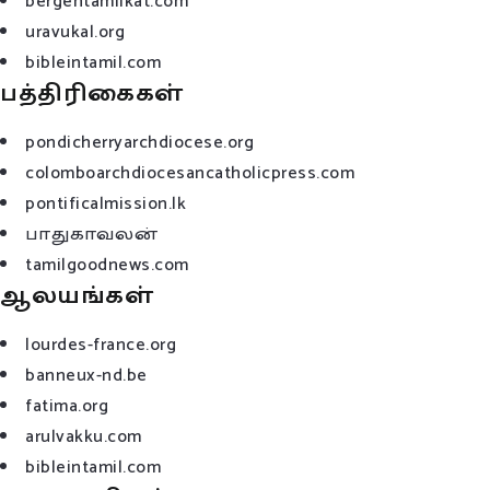
bergentamilkat.com
uravukal.org
bibleintamil.com
பத்திரிகைகள்
pondicherryarchdiocese.org
colomboarchdiocesancatholicpress.com
pontificalmission.lk
பாதுகாவலன்
tamilgoodnews.com
ஆலயங்கள்
lourdes-france.org
banneux-nd.be
fatima.org
arulvakku.com
bibleintamil.com