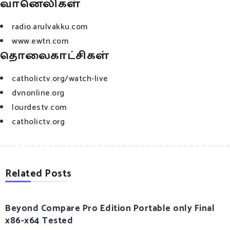
வானெலிகள்
radio.arulvakku.com
www.ewtn.com
தொலைகாட்சிகள்
catholictv.org/watch-live
dvnonline.org
lourdestv.com
catholictv.org
Related Posts
Beyond Compare Pro Edition Portable only Final
x86-x64 Tested