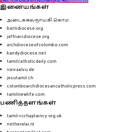
இனையங்கள்
அடைக்கலநாயகி.கொம்
battidiocese.org
jaffnarcdiocese.org
archdioceseofcolombo.com
kandydiocese.net
tamilcatholicdaily.com
iraivaalvu.de
jesutamil.ch
colomboarchdiocesancatholicpress.com
tamilnewlife.com
பணித்தளங்கள்
tamil-rcchaplaincy.org.uk
netheralai.nl