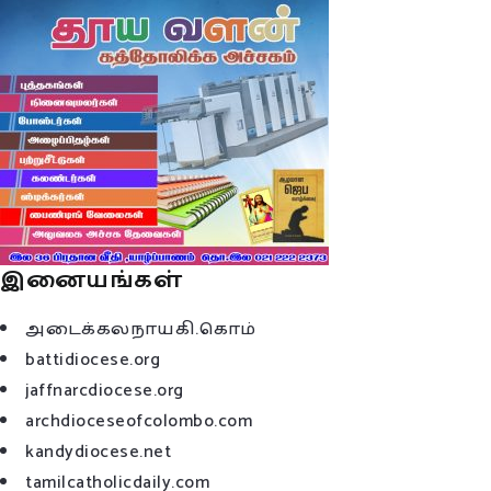
இனையங்கள்
அடைக்கலநாயகி.கொம்
battidiocese.org
jaffnarcdiocese.org
archdioceseofcolombo.com
kandydiocese.net
tamilcatholicdaily.com