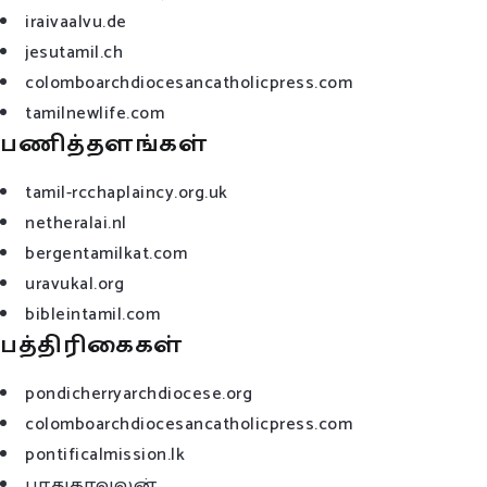
iraivaalvu.de
jesutamil.ch
colomboarchdiocesancatholicpress.com
tamilnewlife.com
பணித்தளங்கள்
tamil-rcchaplaincy.org.uk
netheralai.nl
bergentamilkat.com
uravukal.org
bibleintamil.com
பத்திரிகைகள்
pondicherryarchdiocese.org
colomboarchdiocesancatholicpress.com
pontificalmission.lk
பாதுகாவலன்