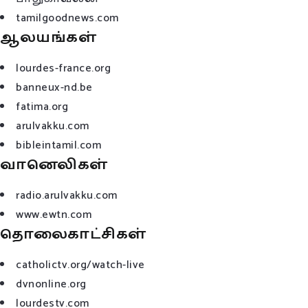
tamilgoodnews.com
ஆலயங்கள்
lourdes-france.org
banneux-nd.be
fatima.org
arulvakku.com
bibleintamil.com
வானெலிகள்
radio.arulvakku.com
www.ewtn.com
தொலைகாட்சிகள்
catholictv.org/watch-live
dvnonline.org
lourdestv.com