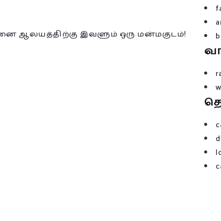
f
a
னை ஆலயத்திற்கு இவளும் ஒரு மன்மகுடம்!
b
வ
r
w
த
c
d
l
c