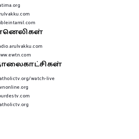
atima.org
rulvakku.com
ibleintamil.com
ானெலிகள்
adio.arulvakku.com
ww.ewtn.com
ொலைகாட்சிகள்
atholictv.org/watch-live
vnonline.org
ourdestv.com
atholictv.org