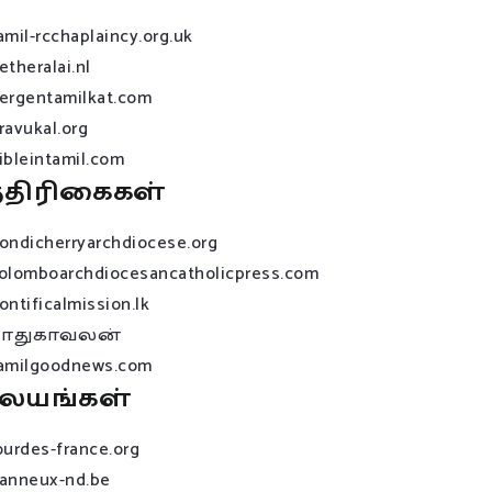
amil-rcchaplaincy.org.uk
etheralai.nl
ergentamilkat.com
ravukal.org
ibleintamil.com
்திரிகைகள்
ondicherryarchdiocese.org
olomboarchdiocesancatholicpress.com
ontificalmission.lk
பாதுகாவலன்
amilgoodnews.com
லயங்கள்
ourdes-france.org
anneux-nd.be