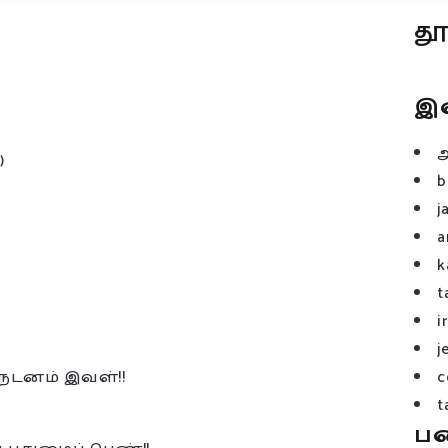
த
இ
)
b
j
a
k
t
i
j
,நடனம் இவள்!!
c
t
ப