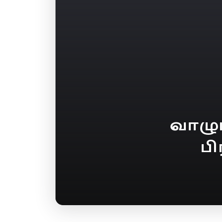
வாழு
பி