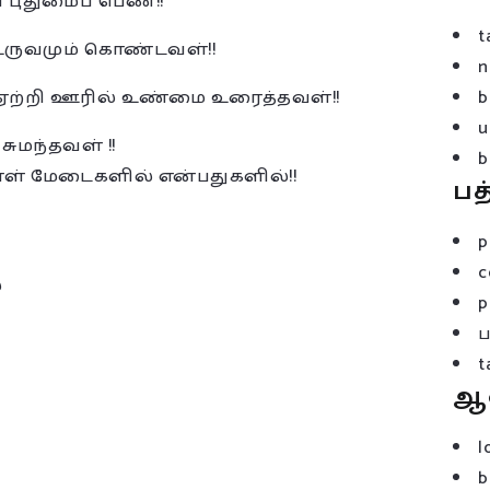
 புதுமைப் பெண்!!
t
உருவமும் கொண்டவள்!!
n
ற்றி ஊரில் உண்மை உரைத்தவள்!!
b
u
ுமந்தவள் !!
b
் மேடைகளில் என்பதுகளில்!!
பத
p
c
்
p
t
ஆ
l
b