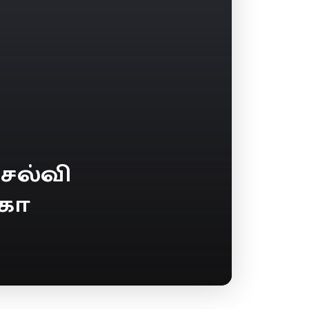
ெல்வி
ேகா