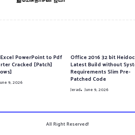
இயேசுதாசன் ஜயா
Excel PowerPoint to Pdf
Office 2016 32 bit Heidoc
rter Cracked [Patch]
Latest Build without Sys
ows]
Requirements Slim Pre-
Patched Code
June 9, 2026
Jerad
June 9, 2026
All Right Reserved!