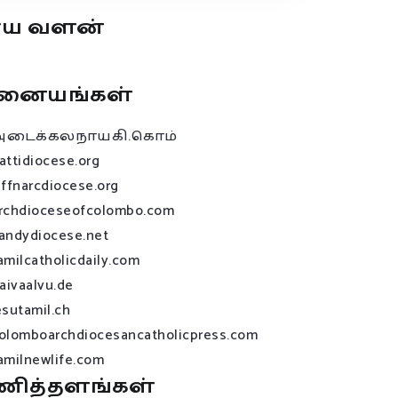
ூய வளன்
னையங்கள்
அடைக்கலநாயகி.கொம்
attidiocese.org
affnarcdiocese.org
rchdioceseofcolombo.com
andydiocese.net
amilcatholicdaily.com
raivaalvu.de
esutamil.ch
olomboarchdiocesancatholicpress.com
amilnewlife.com
ணித்தளங்கள்