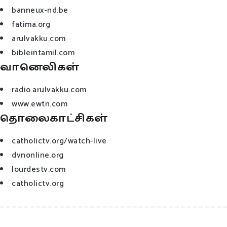
banneux-nd.be
fatima.org
arulvakku.com
bibleintamil.com
வானெலிகள்
radio.arulvakku.com
www.ewtn.com
தொலைகாட்சிகள்
catholictv.org/watch-live
dvnonline.org
lourdestv.com
catholictv.org