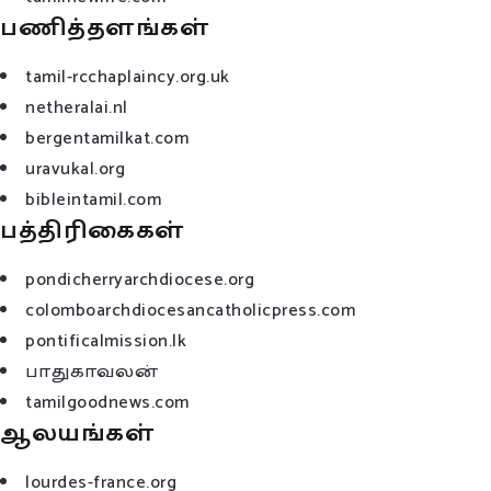
பணித்தளங்கள்
tamil-rcchaplaincy.org.uk
netheralai.nl
bergentamilkat.com
uravukal.org
bibleintamil.com
பத்திரிகைகள்
pondicherryarchdiocese.org
colomboarchdiocesancatholicpress.com
pontificalmission.lk
பாதுகாவலன்
tamilgoodnews.com
ஆலயங்கள்
lourdes-france.org