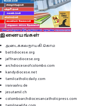
இனையங்கள்
அடைக்கலநாயகி.கொம்
battidiocese.org
jaffnarcdiocese.org
archdioceseofcolombo.com
kandydiocese.net
tamilcatholicdaily.com
iraivaalvu.de
jesutamil.ch
colomboarchdiocesancatholicpress.com
tamilnewlife.com