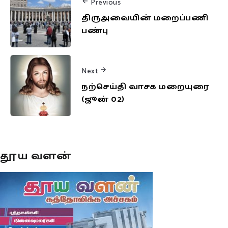
Previous
திருஅவையின் மறைப்பணி
பண்பு
Next
நற்செய்தி வாசக மறையுரை
(ஜூன் 02)
தூய வளன்