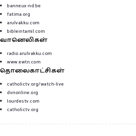
banneux-nd.be
fatima.org
arulvakku.com
bibleintamil.com
வானெலிகள்
radio.arulvakku.com
www.ewtn.com
தொலைகாட்சிகள்
catholictv.org/watch-live
dvnonline.org
lourdestv.com
catholictv.org