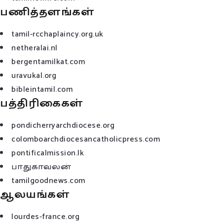
பணித்தளங்கள்
tamil-rcchaplaincy.org.uk
netheralai.nl
bergentamilkat.com
uravukal.org
bibleintamil.com
பத்திரிகைகள்
pondicherryarchdiocese.org
colomboarchdiocesancatholicpress.com
pontificalmission.lk
பாதுகாவலன்
tamilgoodnews.com
ஆலயங்கள்
lourdes-france.org