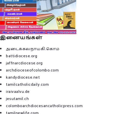
இனையங்கள்
அடைக்கலநாயகி.கொம்
battidiocese.org
jaffnarcdiocese.org
archdioceseofcolombo.com
kandydiocese.net
tamilcatholicdaily.com
iraivaalvu.de
jesutamil.ch
colomboarchdiocesancatholicpress.com
tamilnewlife.com