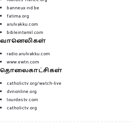
banneux-nd.be
fatima.org
arulvakku.com
bibleintamil.com
வானெலிகள்
radio.arulvakku.com
www.ewtn.com
தொலைகாட்சிகள்
catholictv.org/watch-live
dvnonline.org
lourdestv.com
catholictv.org