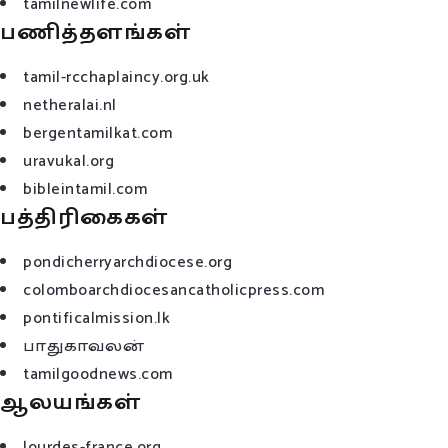
tamilnewlife.com
பணித்தளங்கள்
tamil-rcchaplaincy.org.uk
netheralai.nl
bergentamilkat.com
uravukal.org
bibleintamil.com
பத்திரிகைகள்
pondicherryarchdiocese.org
colomboarchdiocesancatholicpress.com
pontificalmission.lk
பாதுகாவலன்
tamilgoodnews.com
ஆலயங்கள்
lourdes-france.org