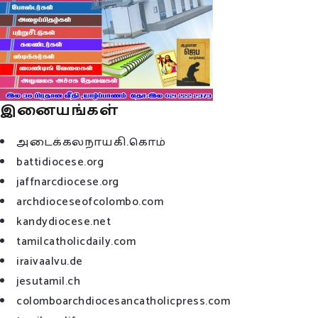
இனையங்கள்
அடைக்கலநாயகி.கொம்
battidiocese.org
jaffnarcdiocese.org
archdioceseofcolombo.com
kandydiocese.net
tamilcatholicdaily.com
iraivaalvu.de
jesutamil.ch
colomboarchdiocesancatholicpress.com