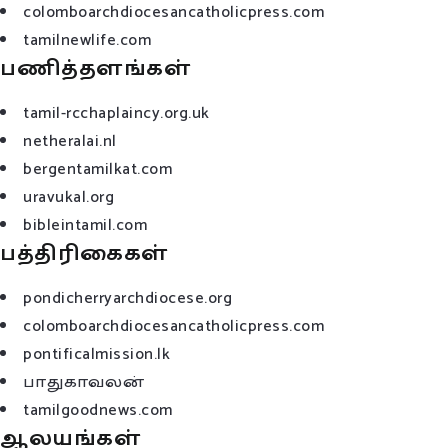
colomboarchdiocesancatholicpress.com
tamilnewlife.com
பணித்தளங்கள்
tamil-rcchaplaincy.org.uk
netheralai.nl
bergentamilkat.com
uravukal.org
bibleintamil.com
பத்திரிகைகள்
pondicherryarchdiocese.org
colomboarchdiocesancatholicpress.com
pontificalmission.lk
பாதுகாவலன்
tamilgoodnews.com
ஆலயங்கள்