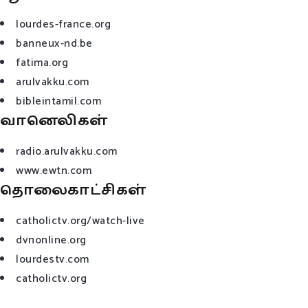
lourdes-france.org
banneux-nd.be
fatima.org
arulvakku.com
bibleintamil.com
வானெலிகள்
radio.arulvakku.com
www.ewtn.com
தொலைகாட்சிகள்
catholictv.org/watch-live
dvnonline.org
lourdestv.com
catholictv.org