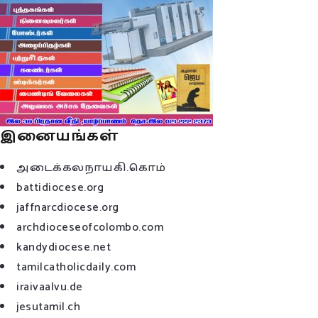
இனையங்கள்
அடைக்கலநாயகி.கொம்
battidiocese.org
jaffnarcdiocese.org
archdioceseofcolombo.com
kandydiocese.net
tamilcatholicdaily.com
iraivaalvu.de
jesutamil.ch