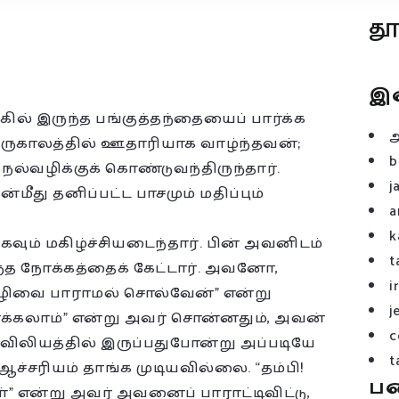
த
இ
ங்கில் இருந்த பங்குத்தந்தையைப் பார்க்க
ுகாலத்தில் ஊதாரியாக வாழ்ந்தவன்;
b
ல்வழிக்குக் கொண்டுவந்திருந்தார்.
j
ீது தனிப்பட்ட பாசமும் மதிப்பும்
a
k
கவும் மகிழ்ச்சியடைந்தார். பின் அவனிடம்
t
வந்த நோக்கத்தைக் கேட்டார். அவனோ,
i
ொழிவை பாராமல் சொல்வேன்” என்று
j
்க்கலாம்” என்று அவர் சொன்னதும், அவன்
c
ிவிலியத்தில் இருப்பதுபோன்று அப்படியே
t
 ஆச்சரியம் தாங்க முடியவில்லை. “தம்பி!
ப
” என்று அவர் அவனைப் பாராட்டிவிட்டு,