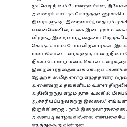
முட்செடி நிலம் போன்றவர்கள், இயேசுவ
அவரைக் காட்டிக் கொடுத்தவனுமாகிய
இவர்களுக்கு இறைவார்த்தையும் முக்க
என்னவெனில், உலக இன்பமும் உலகக
விழுந்த இறைவார்த்தையை நெருக்கிவ
கொடுக்காமல் போய்விடுவார்கள். இவ
மனம்கொண்டவர்களும், பாறைநிலம் ப
நிலம் போன்ற மனம் கொண்டவர்களும்
இறைவார்த்தையைக் கேட்டுப் பலன்கொ
ஜே.ஹச். ஸ்மித் என்ற எழுத்தாளர் ஒருவர
அனைவரும் தங்களிடம் உள்ள திருவிவி
அதிலிருந்து எழும் தூசு, உலகில் மி
ஆச்சரியப்படுவதற்கு இல்லை.” எவ
இருக்கின்றது. நாம் இறைவார்த்தையை
அதன்படி வாழ்வதில்லை என்பதையே ம
எடுத்துக்கூறுகின்றன.