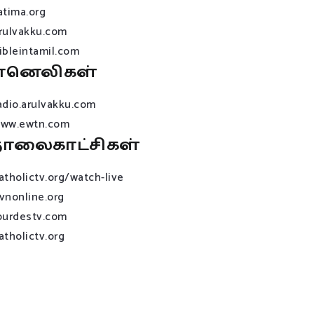
atima.org
rulvakku.com
ibleintamil.com
ானெலிகள்
adio.arulvakku.com
ww.ewtn.com
ொலைகாட்சிகள்
atholictv.org/watch-live
vnonline.org
ourdestv.com
atholictv.org