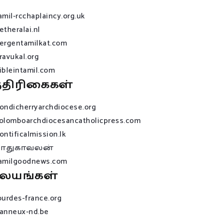
amil-rcchaplaincy.org.uk
etheralai.nl
ergentamilkat.com
ravukal.org
ibleintamil.com
்திரிகைகள்
ondicherryarchdiocese.org
olomboarchdiocesancatholicpress.com
ontificalmission.lk
பாதுகாவலன்
amilgoodnews.com
லயங்கள்
ourdes-france.org
anneux-nd.be