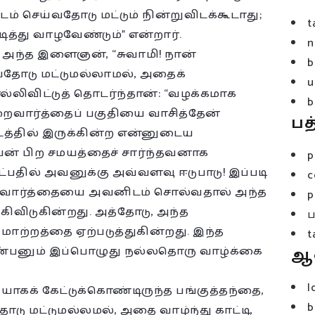
செய்வதோடு மட்டும் நின்றுவிடக்கூடாது;
t
்து வாழவேண்டும்” என்றார்.
n
 அந்த இளைஞன், “சுவாமி! நான்
b
ோடு மட்டுமல்லாமல், அதைக்
u
ல்லிவிட்டுத் தொடர்ந்தான்: “வழக்கமாக
b
இறைவார்த்தைப் பகுதியை வாசித்தேன்
பத
டத்தில் இருக்கின்ற என்னுடைய
வன் பிற சமயத்தைச் சார்ந்தவனாக
p
பதில் அவனுக்கு அவ்வளவு ஈடுபாடு! இப்படி
c
றைவார்த்தையை அவனிடம் சொல்வதால் அந்த
p
விடுகின்றது. அத்தோடு, அந்த
ாற்றத்தை ஏற்படுத்துகின்றது. இந்த
t
்பனும் இப்பொழுது நல்லதொரு வாழ்க்கை
ஆ
l
 கேட்டுக்கொண்டிருந்த பங்குத்தந்தை,
b
டு மட்டுமல்லமல், அதை வாழ்ந்து காட்டி,