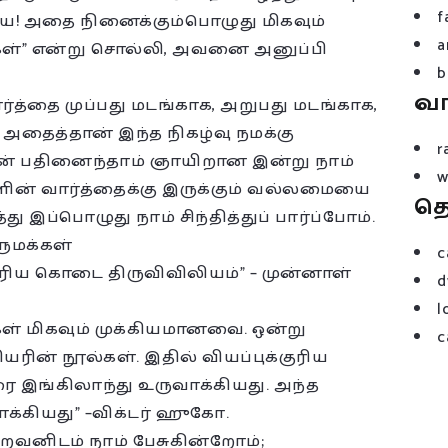
f
யே! அதை நினைக்கும்பொழுது மிகவும்
a
ுகள்” என்று சொல்லி, அவனை அனுப்பி
b
வ
ர்த்தை முப்பது மடங்காக, அறுபது மடங்காக,
அதைத்தான் இந்த நிகழ்வு நமக்கு
r
தின் பதினைந்தாம் ஞாயிறான இன்று நாம்
w
ளின் வார்த்தைக்கு இருக்கும் வல்லமையை
த
்து இப்பொழுது நாம் சிந்தித்துப் பார்ப்போம்.
ருமக்கள்
c
ெரிய கொடை திருவிவிலியம்” – முன்னாள்
d
l
்கள் மிகவும் முக்கியமானவை. ஒன்று
c
யரின் நூல்கள். இதில் வியப்புக்குரிய
இங்கிலாந்து உருவாக்கியது. அந்த
க்கியது” –விக்டர் ஹுகோ.
வனிடம் நாம் பேசுகின்றோம்;