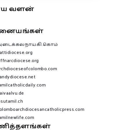
ூய வளன்
னையங்கள்
அடைக்கலநாயகி.கொம்
attidiocese.org
affnarcdiocese.org
rchdioceseofcolombo.com
andydiocese.net
amilcatholicdaily.com
raivaalvu.de
esutamil.ch
olomboarchdiocesancatholicpress.com
amilnewlife.com
ணித்தளங்கள்