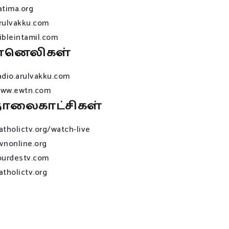
atima.org
rulvakku.com
ibleintamil.com
ானெலிகள்
adio.arulvakku.com
ww.ewtn.com
ொலைகாட்சிகள்
atholictv.org/watch-live
vnonline.org
ourdestv.com
atholictv.org