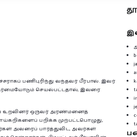
த
இ
b
j
a
ாகப் பணிபுரிந்து வந்தவர் பீர்பால். இவர்
k
்கூர்மையோடும் செயல்பட்டதால், இவரை
t
i
j
கிய உறவினர் ஒருவர் அரண்மனைத்
c
த காய்கறிகளைப் பறிக்க முற்பட்டபொழுது,
t
்கள் அவரைப் பார்த்துவிட, அவர்கள்
ப