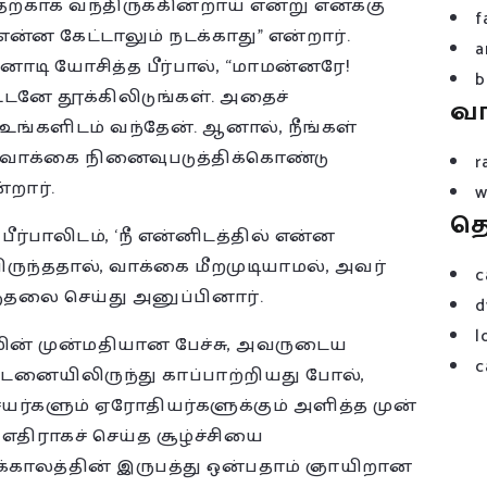
ற்காக வந்திருக்கின்றாய் என்று எனக்கு
f
என்ன கேட்டாலும் நடக்காது” என்றார்.
a
னாடி யோசித்த பீர்பால், “மாமன்னரே!
b
ே தூக்கிலிடுங்கள். அதைச்
வ
உங்களிடம் வந்தேன். ஆனால், நீங்கள்
்த வாக்கை நினைவுபடுத்திக்கொண்டு
r
றார்.
w
த
பீர்பாலிடம், ‘நீ என்னிடத்தில் என்ன
ிருந்ததால், வாக்கை மீறமுடியாமல், அவர்
c
ுதலை செய்து அனுப்பினார்.
d
l
பாலின் முன்மதியான பேச்சு, அவருடைய
c
டனையிலிருந்து காப்பாற்றியது போல்,
யர்களும் ஏரோதியர்களுக்கும் அளித்த முன்
எதிராகச் செய்த சூழ்ச்சியை
க்காலத்தின் இருபத்து ஒன்பதாம் ஞாயிறான