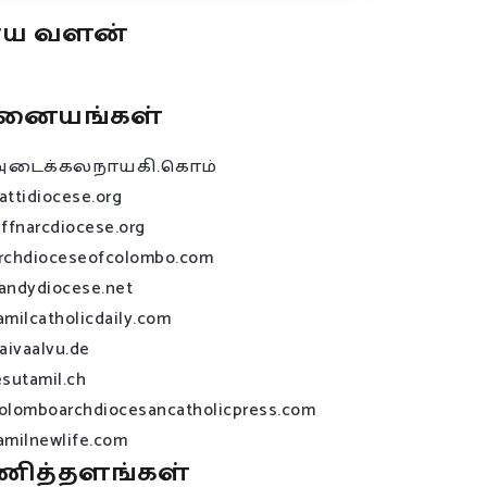
ூய வளன்
னையங்கள்
அடைக்கலநாயகி.கொம்
attidiocese.org
affnarcdiocese.org
rchdioceseofcolombo.com
andydiocese.net
amilcatholicdaily.com
raivaalvu.de
esutamil.ch
olomboarchdiocesancatholicpress.com
amilnewlife.com
ணித்தளங்கள்