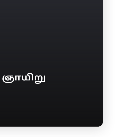
் ஞாயிறு