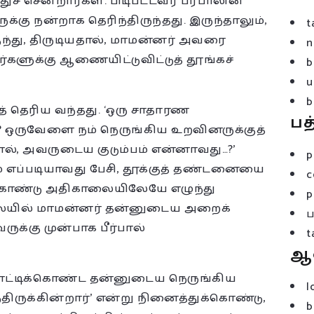
் சென்றார்கள். பிடிபட்டவர் பீர்பாலின்
கு நன்றாக தெரிந்திருந்தது. இருந்தாலும்,
t
ந்து, திருடியதால், மாமன்னர் அவரை
n
்களுக்கு ஆணையிட்டுவிட்டுத் தூங்கச்
b
u
b
குத் தெரிய வந்தது. ‘ஒரு சாதாரண
பத
…? ஒருவேளை நம் நெருங்கிய உறவினருக்குத்
ல், அவருடைய குடும்பம் என்னாவது…?’
p
ம் எப்படியாவது பேசி, தூக்குத் தண்டனையை
c
துகொண்டு அதிகாலையிலேயே எழுந்து
p
லையில் மாமன்னர் தன்னுடைய அறைக்
க்கு முன்பாக பீர்பால்
t
ஆ
தில் மாட்டிக்கொண்ட தன்னுடைய நெருங்கிய
l
திருக்கின்றார்’ என்று நினைத்துக்கொண்டு,
b