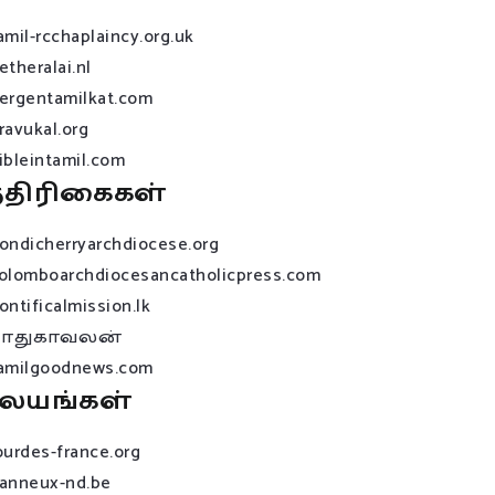
amil-rcchaplaincy.org.uk
etheralai.nl
ergentamilkat.com
ravukal.org
ibleintamil.com
்திரிகைகள்
ondicherryarchdiocese.org
olomboarchdiocesancatholicpress.com
ontificalmission.lk
பாதுகாவலன்
amilgoodnews.com
லயங்கள்
ourdes-france.org
anneux-nd.be