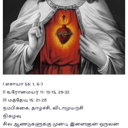
I எசாயா 56: 1, 6-7
II உரோமையர் 11: 13-15, 29-32
III மத்தேயு 15: 21-28
நம்பிக்கை, தாழ்ச்சி, விடாமுயற்சி
நிகழ்வு
சில ஆண்டுகளுக்கு முன்பு, இளைஞன் ஒருவன்