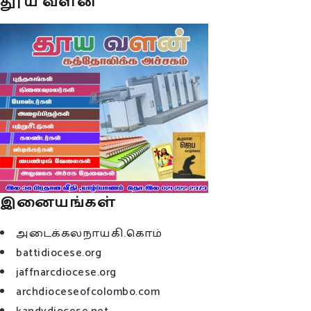
தூய வளன்
இனையங்கள்
அடைக்கலநாயகி.கொம்
battidiocese.org
jaffnarcdiocese.org
archdioceseofcolombo.com