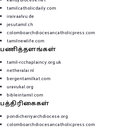
kandydiocese.net
tamilcatholicdaily.com
iraivaalvu.de
jesutamil.ch
colomboarchdiocesancatholicpress.com
tamilnewlife.com
பணித்தளங்கள்
tamil-rcchaplaincy.org.uk
netheralai.nl
bergentamilkat.com
uravukal.org
bibleintamil.com
பத்திரிகைகள்
pondicherryarchdiocese.org
colomboarchdiocesancatholicpress.com