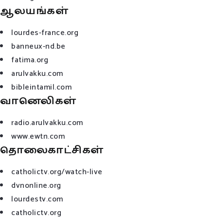
ஆலயங்கள்
lourdes-france.org
banneux-nd.be
fatima.org
arulvakku.com
bibleintamil.com
வானெலிகள்
radio.arulvakku.com
www.ewtn.com
தொலைகாட்சிகள்
catholictv.org/watch-live
dvnonline.org
lourdestv.com
catholictv.org