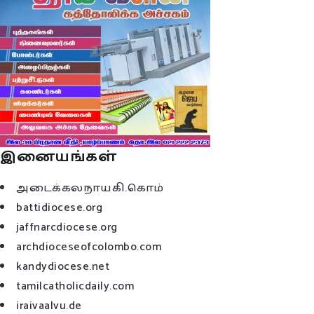
இனையங்கள்
அடைக்கலநாயகி.கொம்
battidiocese.org
jaffnarcdiocese.org
archdioceseofcolombo.com
kandydiocese.net
tamilcatholicdaily.com
iraivaalvu.de