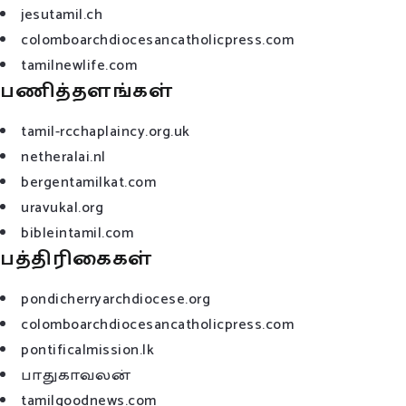
jesutamil.ch
colomboarchdiocesancatholicpress.com
tamilnewlife.com
பணித்தளங்கள்
tamil-rcchaplaincy.org.uk
netheralai.nl
bergentamilkat.com
uravukal.org
bibleintamil.com
பத்திரிகைகள்
pondicherryarchdiocese.org
colomboarchdiocesancatholicpress.com
pontificalmission.lk
பாதுகாவலன்
tamilgoodnews.com