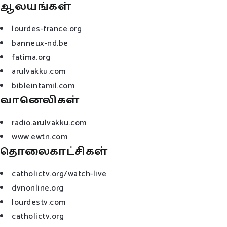
ஆலயங்கள்
lourdes-france.org
banneux-nd.be
fatima.org
arulvakku.com
bibleintamil.com
வானெலிகள்
radio.arulvakku.com
www.ewtn.com
தொலைகாட்சிகள்
catholictv.org/watch-live
dvnonline.org
lourdestv.com
catholictv.org