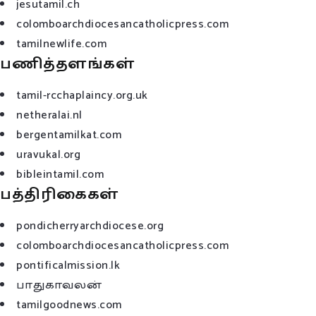
jesutamil.ch
colomboarchdiocesancatholicpress.com
tamilnewlife.com
பணித்தளங்கள்
tamil-rcchaplaincy.org.uk
netheralai.nl
bergentamilkat.com
uravukal.org
bibleintamil.com
பத்திரிகைகள்
pondicherryarchdiocese.org
colomboarchdiocesancatholicpress.com
pontificalmission.lk
பாதுகாவலன்
tamilgoodnews.com