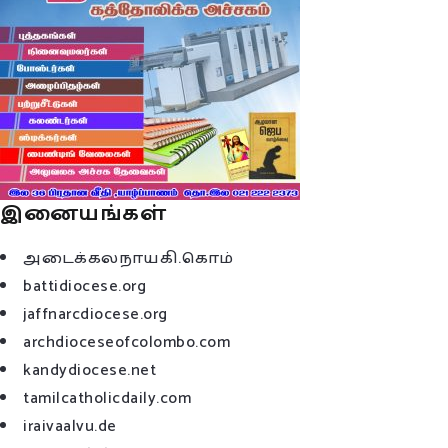
இனையங்கள்
அடைக்கலநாயகி.கொம்
battidiocese.org
jaffnarcdiocese.org
archdioceseofcolombo.com
kandydiocese.net
tamilcatholicdaily.com
iraivaalvu.de