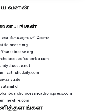
ூய வளன்
னையங்கள்
அடைக்கலநாயகி.கொம்
attidiocese.org
affnarcdiocese.org
rchdioceseofcolombo.com
andydiocese.net
amilcatholicdaily.com
raivaalvu.de
esutamil.ch
olomboarchdiocesancatholicpress.com
amilnewlife.com
ணித்தளங்கள்