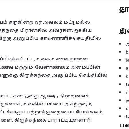
த
்பம் தருகின்ற ஓர் அவலம் மட்டுமல்ல,
இ
ுத்தந்தை பிரான்சிஸ் அவர்கள், ஐக்கிய
றிற்கு அனுப்பிய காணொளிச் செய்தியில்
b
ப்பிடிக்கப்பட்ட, உலக உணவு நாளை
j
ின் உணவு மற்றும், வேளாண்மை அமைப்பின்
a
ுக்கு திருத்தந்தை அனுப்பிய செய்தியில்
k
t
i
ப்பு, தன் 75வது ஆண்டு நிறைவைச்
j
ஆண்டுகளாக, உலகில் பசியை அகற்றவும்,
c
்டச்சத்துப் பற்றாக்குறையைப் போக்கவும்,
t
ை, திருத்தந்தை பாராட்டியுள்ளார்.
ப