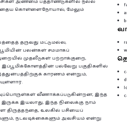
சிகள் அண்மை பத்தாண்டுகளில் நல்ல
f
்போதைய கொள்ளைநோயால், மேலும்
a
b
வ
பத்தைத் தருவது மட்டுமல்ல,
r
ப்பூமியின் பலன்கள் சமமாகப்
w
த
றையில் முதலீடுகள் பற்றாக்குறை,
 இப்பூமிக்கோளத்தின் பல்வேறு பகுதிகளில்
c
்துன்பத்திற்குக் காரணம் என்றும்,
d
யுள்ளார்.
l
்பொருள்கள் வீணாக்கப்படுகின்றன, இந்த
c
இருக்க இயலாது, இந்த நிலைக்கு நாம்
 திருத்தந்தை, உலகில் பசியைப்
ும், நடவடிக்கைகளும் அவசியம் என்று