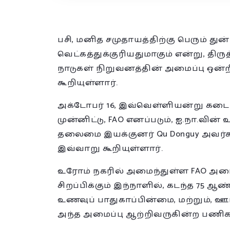
பசி, மனித சமுதாயத்திற்கு பெரும் துன
வெட்கத்துக்குரியதுமாகும் என்று, திர
நாடுகள் நிறுவனத்தின் அமைப்பு ஒன்
கூறியுள்ளார்.
அக்டோபர் 16, இவ்வெள்ளியன்று கடை
முன்னிட்டு, FAO எனப்படும், ஐ.நா.வ
தலைமை இயக்குனர் Qu Donguy அவர்கள
இவ்வாறு கூறியுள்ளார்.
உரோம் நகரில் அமைந்துள்ள FAO அமை
சிறப்பிக்கும் இந்நாளில், கடந்த 75 
உணவுப் பாதுகாப்பின்மை, மற்றும், ஊட
அந்த அமைப்பு ஆற்றிவருகின்ற பணிகள