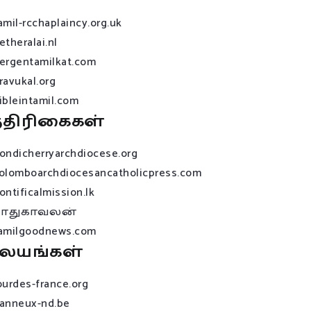
amil-rcchaplaincy.org.uk
etheralai.nl
ergentamilkat.com
ravukal.org
ibleintamil.com
்திரிகைகள்
ondicherryarchdiocese.org
olomboarchdiocesancatholicpress.com
ontificalmission.lk
பாதுகாவலன்
amilgoodnews.com
லயங்கள்
ourdes-france.org
anneux-nd.be