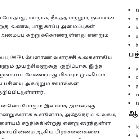
ு
t
 போதாது, மாறாக, நீடித்த மற்றும், நலமான
n
கு, உணவு பாதுகாப்பு அமைப்புகள்
b
 அமைப்பு கற்றுக்கொண்டுள்ளது என்றும்
u
b
பத
ப்பு (WFP), வேளாண் வளரச்சி உலகளாகிய
ம் முயற்சிகளுக்கு, குறிப்பாக, இந்த
p
்கப்படவேண்டியது மிகவும் முக்கியம்
c
ல் பசியை அகற்றும் சவால்கள்
p
ப்பிட்டுள்ளார்.
t
ுன்னெப்போதும் இல்லாத அளவுக்கு
ஆ
சான்றுகளாக உள்ளோம், அதேநேரம், உலகம்,
யும் சந்திக்கின்றது என்றுரைத்துள்ள
l
 பாதுகாப்பின்மை ஆகிய பிரச்சனைகளை
b