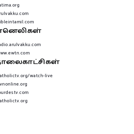
atima.org
rulvakku.com
ibleintamil.com
ானெலிகள்
adio.arulvakku.com
ww.ewtn.com
ொலைகாட்சிகள்
atholictv.org/watch-live
vnonline.org
ourdestv.com
atholictv.org