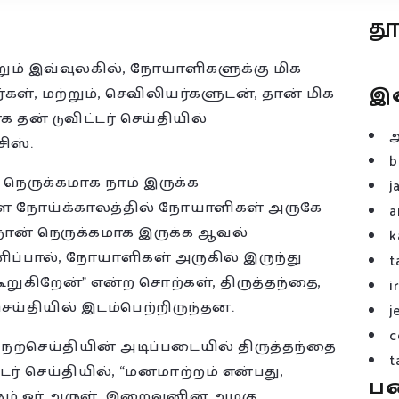
த
ும் இவ்வுலகில், நோயாளிகளுக்கு மிக
இ
்கள், மற்றும், செவிலியர்களுடன், தான் மிக
ன் டுவிட்டர் செய்தியில்
ிஸ்.
b
 நெருக்கமாக நாம் இருக்க
j
ளை நோய்க்காலத்தில் நோயாளிகள் அருகே
a
 நான் நெருக்கமாக இருக்க ஆவல்
k
்பால், நோயாளிகள் அருகில் இருந்து
t
ூறுகிறேன்” என்ற சொற்கள், திருத்தந்தை,
i
செய்தியில் இடம்பெற்றிருந்தன.
j
c
நற்செய்தியின் அடிப்படையில் திருத்தந்தை
t
டர் செய்தியில், “மனமாற்றம் என்பது,
ப
ும் ஓர் அருள். இறைவனின் அழகு,