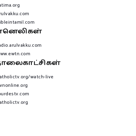
atima.org
rulvakku.com
ibleintamil.com
ானெலிகள்
adio.arulvakku.com
ww.ewtn.com
ொலைகாட்சிகள்
atholictv.org/watch-live
vnonline.org
ourdestv.com
atholictv.org