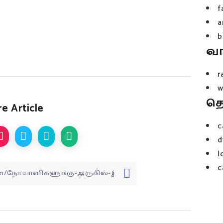
f
a
b
வ
r
w
த
e Article
c
d
l
c