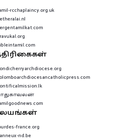
amil-rcchaplaincy.org.uk
etheralai.nl
ergentamilkat.com
ravukal.org
ibleintamil.com
்திரிகைகள்
ondicherryarchdiocese.org
olomboarchdiocesancatholicpress.com
ontificalmission.lk
பாதுகாவலன்
amilgoodnews.com
லயங்கள்
ourdes-france.org
anneux-nd.be