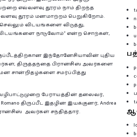
ற்றை எவ்வளவு தூரம் நாம் திறந்த
t
ளவு தூரம் மனமாற்றம் பெறுகிறோம்.
n
ெல்லும் விடயங்களை விடுத்து,
b
டயங்களை நாடுவோம்” என்ற சொற்கள்,
u
b
பத
ருப்பீடத்திற்கான இந்தோனேசியாவின் புதிய
 அவர்கள், திருத்தந்தை பிரான்சிஸ் அவர்களை
p
நியமன சான்றிதழ்களை சமர்ப்பித்து
c
p
க வழிபாட்டுமுறை பேராயத்தின் தலைவர்,
t
e Romano திருப்பீட இதழின் இயக்குனர், Andrea
ஆ
ன்சிஸ் அவர்கள் சந்தித்தார்.
l
b