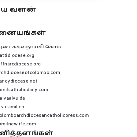
ூய வளன்
னையங்கள்
அடைக்கலநாயகி.கொம்
attidiocese.org
affnarcdiocese.org
rchdioceseofcolombo.com
andydiocese.net
amilcatholicdaily.com
raivaalvu.de
esutamil.ch
olomboarchdiocesancatholicpress.com
amilnewlife.com
ணித்தளங்கள்