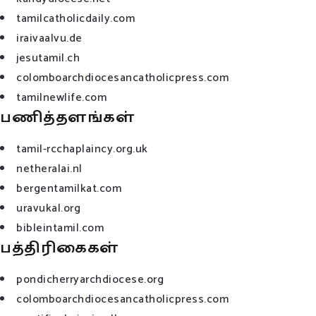
tamilcatholicdaily.com
iraivaalvu.de
jesutamil.ch
colomboarchdiocesancatholicpress.com
tamilnewlife.com
பணித்தளங்கள்
tamil-rcchaplaincy.org.uk
netheralai.nl
bergentamilkat.com
uravukal.org
bibleintamil.com
பத்திரிகைகள்
pondicherryarchdiocese.org
colomboarchdiocesancatholicpress.com