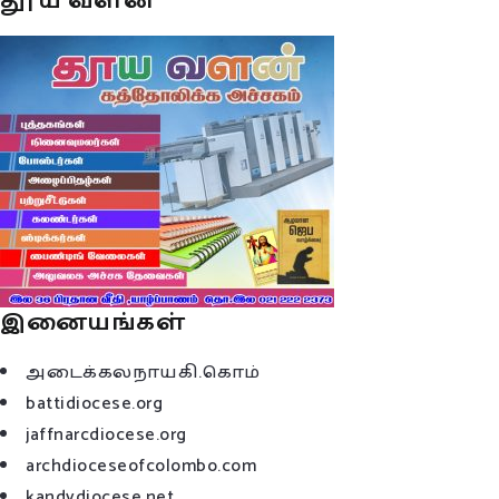
தூய வளன்
இனையங்கள்
அடைக்கலநாயகி.கொம்
battidiocese.org
jaffnarcdiocese.org
archdioceseofcolombo.com
kandydiocese.net