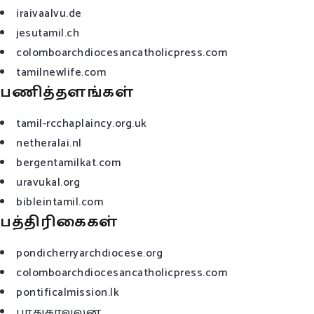
iraivaalvu.de
jesutamil.ch
colomboarchdiocesancatholicpress.com
tamilnewlife.com
பணித்தளங்கள்
tamil-rcchaplaincy.org.uk
netheralai.nl
bergentamilkat.com
uravukal.org
bibleintamil.com
பத்திரிகைகள்
pondicherryarchdiocese.org
colomboarchdiocesancatholicpress.com
pontificalmission.lk
பாதுகாவலன்