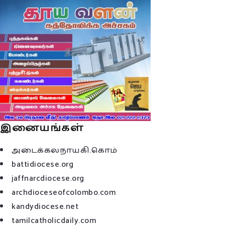
இனையங்கள்
அடைக்கலநாயகி.கொம்
battidiocese.org
jaffnarcdiocese.org
archdioceseofcolombo.com
kandydiocese.net
tamilcatholicdaily.com