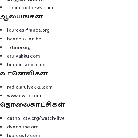
tamilgoodnews.com
ஆலயங்கள்
lourdes-france.org
banneux-nd.be
fatima.org
arulvakku.com
bibleintamil.com
வானெலிகள்
radio.arulvakku.com
www.ewtn.com
தொலைகாட்சிகள்
catholictv.org/watch-live
dvnonline.org
lourdestv.com