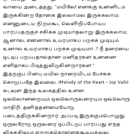
வாயை அடைத்தது: “மயிலே! எனக்கு உன்னிடம்
இருக்கின்ற தோகை இல்லாமல் இருக்கலாம்;
என்னுடைய நிறம்கூட வெளிறிப்போய்ப்
பார்ப்பதற்குச் சகிக்க முடியாதவாறு இருக்கலாம்;
ஆனால், என்னால் உயரமாகப் பறக்க முடியும்.
உனால் உயரமாகப் பறக்க முடியுமா…? நீ தரையை
ஒட்டிப் பறப்பதால்தான் மனிதர்கள் உன்னை
எளிதாகப் பிடித்துவிடுகின்றார்கள்.”
இதற்குப் பின்பு மயில் நாரையிடம் பேச்சுக்
கொடுப்பதே இல்லை. (Melody of the Heart – Joji Valli)
கடவுள் இந்த உலகத்தில் உள்ள
ஒவ்வொன்றையும் ஒவ்வொருவரையும் ஒவ்வொரு
மாதிரி, தனித்தன்மையோடு
படைத்திருக்கின்றார். அப்படி இருக்கும்பொழுது
ஒருவரோடு ஒருவரை ஒப்பிட்டுப் பார்ப்பது எந்த
விதத்திலும் ஏற்றுக்கொள்ளக்கூடியதல்ல.