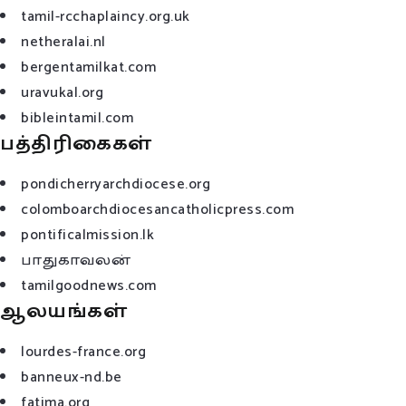
tamil-rcchaplaincy.org.uk
netheralai.nl
bergentamilkat.com
uravukal.org
bibleintamil.com
பத்திரிகைகள்
pondicherryarchdiocese.org
colomboarchdiocesancatholicpress.com
pontificalmission.lk
பாதுகாவலன்
tamilgoodnews.com
ஆலயங்கள்
lourdes-france.org
banneux-nd.be
fatima.org