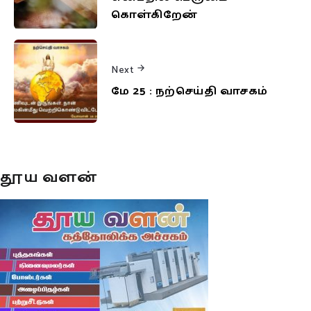
கொள்கிறேன்
Next
மே 25 : நற்செய்தி வாசகம்
தூய வளன்