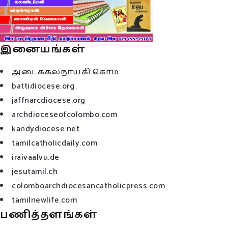
இனையங்கள்
அடைக்கலநாயகி.கொம்
battidiocese.org
jaffnarcdiocese.org
archdioceseofcolombo.com
kandydiocese.net
tamilcatholicdaily.com
iraivaalvu.de
jesutamil.ch
colomboarchdiocesancatholicpress.com
tamilnewlife.com
பணித்தளங்கள்