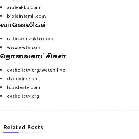
arulvakku.com
bibleintamil.com
வானெலிகள்
radio.arulvakku.com
www.ewtn.com
தொலைகாட்சிகள்
catholictv.org/watch-live
dvnonline.org
lourdestv.com
catholictv.org
Related Posts