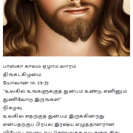
பாஸ்கா காலம் ஏழாம் வாரம்
திங்கட்கிழமை
யோவான் 16: 29-33
“உலகில் உங்களுக்குத் துன்பம் உண்டு; எனினும்
துணிவோடு இருங்கள்”
நிகழ்வு
உலகில் எதற்குத் துன்பம் இருக்கின்றது
என்பதற்குப் பிரபல இரஷ்ய எழுத்தாளரான
லியோ டால்ஸ்டாய் சொல்லக்கூடிய கதை இது.