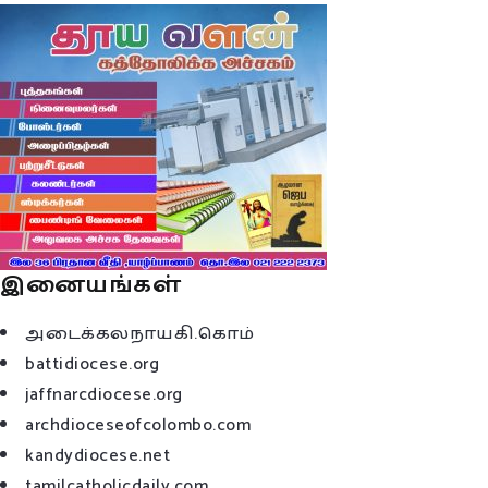
இனையங்கள்
அடைக்கலநாயகி.கொம்
battidiocese.org
jaffnarcdiocese.org
archdioceseofcolombo.com
kandydiocese.net
tamilcatholicdaily.com