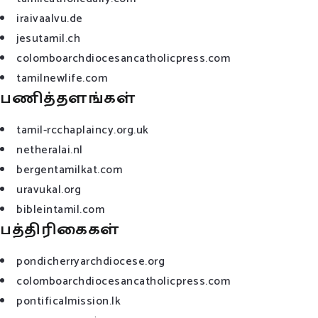
iraivaalvu.de
jesutamil.ch
colomboarchdiocesancatholicpress.com
tamilnewlife.com
பணித்தளங்கள்
tamil-rcchaplaincy.org.uk
netheralai.nl
bergentamilkat.com
uravukal.org
bibleintamil.com
பத்திரிகைகள்
pondicherryarchdiocese.org
colomboarchdiocesancatholicpress.com
pontificalmission.lk