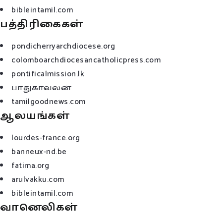
bibleintamil.com
பத்திரிகைகள்
pondicherryarchdiocese.org
colomboarchdiocesancatholicpress.com
pontificalmission.lk
பாதுகாவலன்
tamilgoodnews.com
ஆலயங்கள்
lourdes-france.org
banneux-nd.be
fatima.org
arulvakku.com
bibleintamil.com
வானெலிகள்