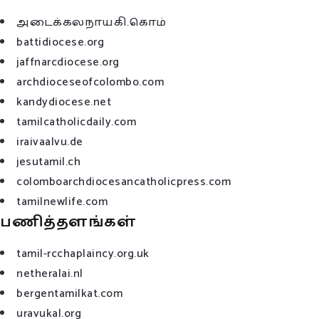
அடைக்கலநாயகி.கொம்
battidiocese.org
jaffnarcdiocese.org
archdioceseofcolombo.com
kandydiocese.net
tamilcatholicdaily.com
iraivaalvu.de
jesutamil.ch
colomboarchdiocesancatholicpress.com
tamilnewlife.com
பணித்தளங்கள்
tamil-rcchaplaincy.org.uk
netheralai.nl
bergentamilkat.com
uravukal.org