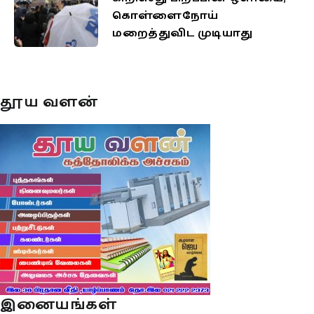
கொள்ளைநோய்
மறைத்துவிட முடியாது
தூய வளன்
இனையங்கள்