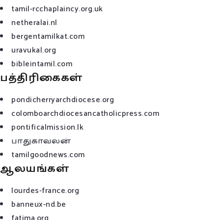
tamil-rcchaplaincy.org.uk
netheralai.nl
bergentamilkat.com
uravukal.org
bibleintamil.com
பத்திரிகைகள்
pondicherryarchdiocese.org
colomboarchdiocesancatholicpress.com
pontificalmission.lk
பாதுகாவலன்
tamilgoodnews.com
ஆலயங்கள்
lourdes-france.org
banneux-nd.be
fatima.org