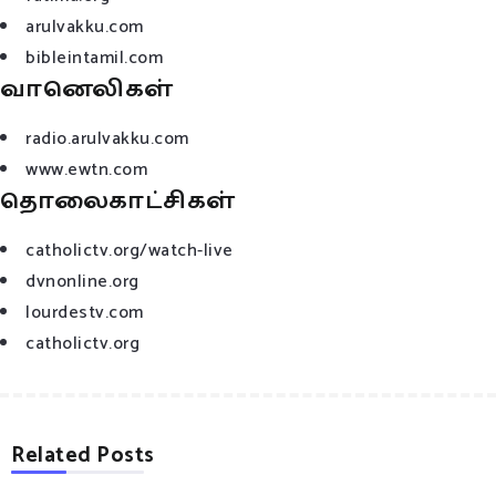
arulvakku.com
bibleintamil.com
வானெலிகள்
radio.arulvakku.com
www.ewtn.com
தொலைகாட்சிகள்
catholictv.org/watch-live
dvnonline.org
lourdestv.com
catholictv.org
Related Posts