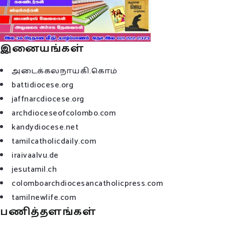
இனையங்கள்
அடைக்கலநாயகி.கொம்
battidiocese.org
jaffnarcdiocese.org
archdioceseofcolombo.com
kandydiocese.net
tamilcatholicdaily.com
iraivaalvu.de
jesutamil.ch
colomboarchdiocesancatholicpress.com
tamilnewlife.com
பணித்தளங்கள்