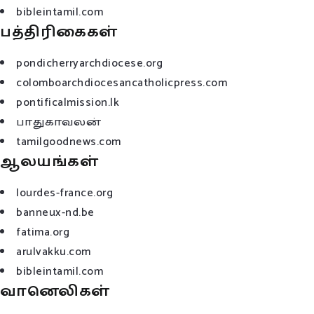
bibleintamil.com
பத்திரிகைகள்
pondicherryarchdiocese.org
colomboarchdiocesancatholicpress.com
pontificalmission.lk
பாதுகாவலன்
tamilgoodnews.com
ஆலயங்கள்
lourdes-france.org
banneux-nd.be
fatima.org
arulvakku.com
bibleintamil.com
வானெலிகள்