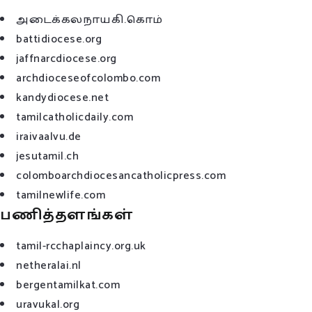
அடைக்கலநாயகி.கொம்
battidiocese.org
jaffnarcdiocese.org
archdioceseofcolombo.com
kandydiocese.net
tamilcatholicdaily.com
iraivaalvu.de
jesutamil.ch
colomboarchdiocesancatholicpress.com
tamilnewlife.com
பணித்தளங்கள்
tamil-rcchaplaincy.org.uk
netheralai.nl
bergentamilkat.com
uravukal.org