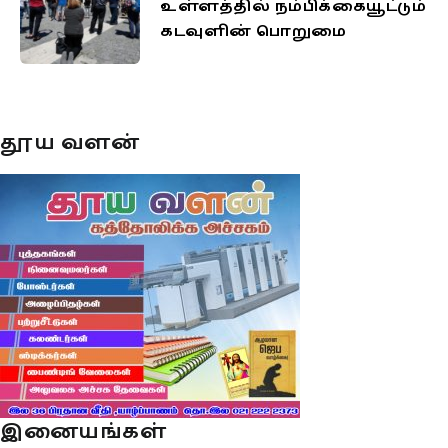
உள்ளத்தில் நம்பிக்கையூட்டும்
கடவுளின் பொறுமை
தூய வளன்
இனையங்கள்