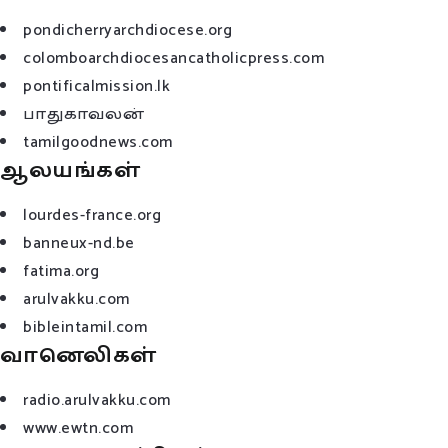
pondicherryarchdiocese.org
colomboarchdiocesancatholicpress.com
pontificalmission.lk
பாதுகாவலன்
tamilgoodnews.com
ஆலயங்கள்
lourdes-france.org
banneux-nd.be
fatima.org
arulvakku.com
bibleintamil.com
வானெலிகள்
radio.arulvakku.com
www.ewtn.com