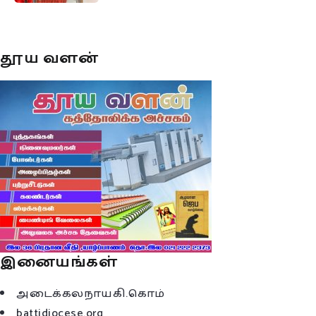
தூய வளன்
இனையங்கள்
அடைக்கலநாயகி.கொம்
battidiocese.org