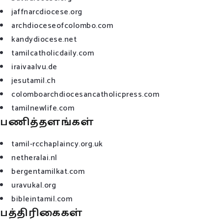
jaffnarcdiocese.org
archdioceseofcolombo.com
kandydiocese.net
tamilcatholicdaily.com
iraivaalvu.de
jesutamil.ch
colomboarchdiocesancatholicpress.com
tamilnewlife.com
பணித்தளங்கள்
tamil-rcchaplaincy.org.uk
netheralai.nl
bergentamilkat.com
uravukal.org
bibleintamil.com
பத்திரிகைகள்