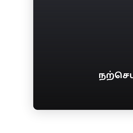
நற்செ