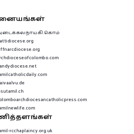
னையங்கள்
அடைக்கலநாயகி.கொம்
attidiocese.org
affnarcdiocese.org
rchdioceseofcolombo.com
andydiocese.net
amilcatholicdaily.com
raivaalvu.de
esutamil.ch
olomboarchdiocesancatholicpress.com
amilnewlife.com
ணித்தளங்கள்
amil-rcchaplaincy.org.uk