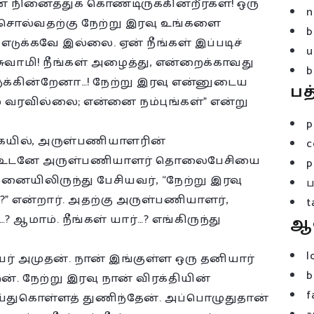
நினைத்துக் கொண்டிருக்கின்றீர்கள்! ஒரு
n
 சொல்வதற்கு நேற்று இரவு உங்களை
b
ுக்கவே இல்லை. ஏன் நீங்கள் இப்படிச்
u
 “சுவாமி! நீங்கள் அழைத்து, என்றைக்காவது
b
க்கின்றேனா…! நேற்று இரவு என்னுடைய
பத
 வரவில்லை; என்னை நம்புங்கள்” என்று
p
கையில், அருள்பணியாளரின்
c
து. உடனே அருள்பணியாளர் தொலைபேசியை
p
ுனையிலிருந்து பேசியவர், “நேற்று இரவு
” என்றார். அதற்கு அருள்பணியாளர்,
t
ாம். நீங்கள் யார்…? எங்கிருந்து
ஆ
l
் அமுதன். நான் இங்குள்ள ஒரு தனியார்
b
. நேற்று இரவு நான் விரக்தியின்
f
ெய்துகொள்ளத் துணிந்தேன். அப்பொழுதுதான்