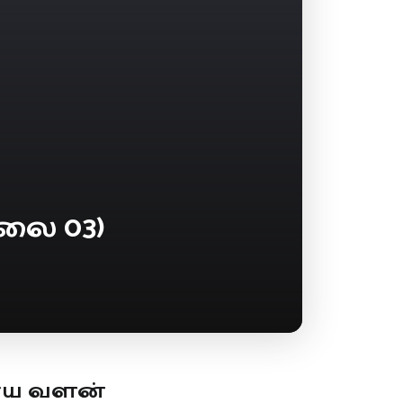
லை 03)
ூய வளன்