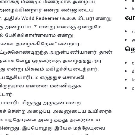
a
க்கு மீண்டும் மீண்டுமாக அழைப்பு
b
் அழைக்கின்றார் என்று என்னுடைய
வ
தில் World Redeemer (உலக மீட்பர்) என்று
க்கு அழைப்பா…?’ என்று எனக்கு ஒன்றுமே
r
் பேசிக்கொள்ளலாம் என்று
w
களை அழைக்கிறேன்” என்றார்.
த
டுக்கொண்டிருந்த அருள்பணியாளர், தான்
லாக வேறு ஒருவருக்கு அழைத்தது, ஓர்
c
ு என்று மிகவும் மகிழ்ச்சியடைந்தார்.
d
தேசியாரிடம் எடுத்துச் சொல்லி,
l
ிருந்தால் என்னை மன்னித்துக்
c
டார்.
யாளரிடமிருந்து அமுதன் என்ற
ச் சென்ற அழைப்பு, அவனுடைய உயிரைக்
ேசு மத்தேயுவை அழைத்தது, அவருடைய
ருகின்றது. இப்பொழுது இயேசு மத்தேயுவை