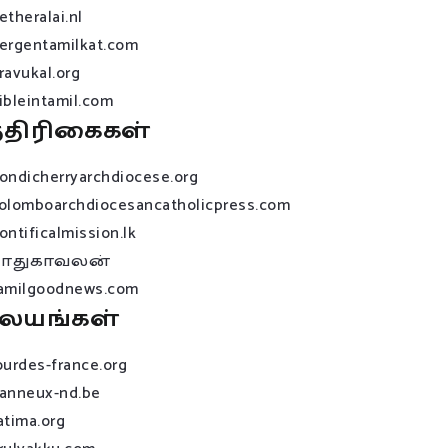
etheralai.nl
ergentamilkat.com
ravukal.org
ibleintamil.com
்திரிகைகள்
ondicherryarchdiocese.org
olomboarchdiocesancatholicpress.com
ontificalmission.lk
பாதுகாவலன்
amilgoodnews.com
லயங்கள்
ourdes-france.org
anneux-nd.be
atima.org