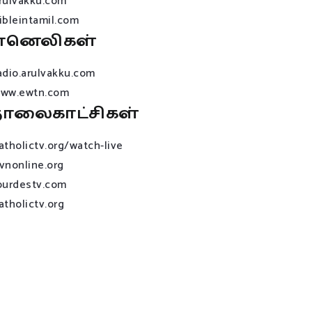
rulvakku.com
ibleintamil.com
ானெலிகள்
adio.arulvakku.com
ww.ewtn.com
ொலைகாட்சிகள்
atholictv.org/watch-live
vnonline.org
ourdestv.com
atholictv.org