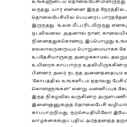
உங்களுடைய தொலைபேசியிலிருந்து என
வந்தது. யார் என்னை இந்த நேரத்தில
தொலைபேசியில் பெயரைப் பார்த்தேன். அ
இருந்தது. ‘உலக மீட்பரிடமிருந்து என
ஓடவில்லை. அதனால் நான், காலையில
நினைத்துக்கொண்டு, இப்பொழுது உங்
எல்லாவற்றையும் பொறுமையாகக் கேட்
உபதேசியாருக்கு அழைக்காமல், தவறுத
உயிரைக் காப்பாற்ற உதவியிருக்கின்றத
பின்னர் அவர் நடந்த அனைத்தையும் உப
‘கோபத்தில் உங்களிடம் ஏதாவது பேசிய
கொள்ளுங்கள்” என்று மன்னிப்புக் கேட்
இந்த நிகழ்வில் வருகின்ற அருள்பணி
இளைஞனுக்குத் தொலைபேசி வழியாக
காப்பாற்றியது. நற்செய்தியிலோ இய
வாழ்க்கைக்குப் புதிய அர்த்ததைத் த