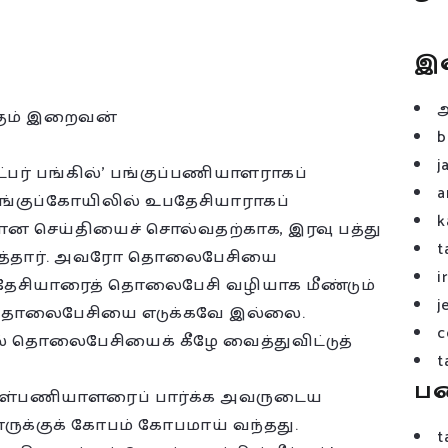
இ
கும் இறைவன்
b
j
பர் பங்கில்’ பங்குப்பணியாளராகப்
a
பங்குப்கோயிலில் உபதேசியாராகப்
k
யமான செய்தியைச் சொல்வதற்காக, இரவு பத்து
t
த்தார். அவரோ தொலைபேசியை
i
தேசியாரைத் தொலைபேசி வழியாக மீண்டும்
j
் தொலைபேசியை எடுக்கவே இல்லை.
c
 தொலைபேசியைக் கீழே வைத்துவிட்டுத்
t
ப
ுள்பணியாளரைப் பார்க்க அவருடைய
ருக்குக் கோபம் கோபமாய் வந்தது.
t