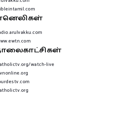
rulvakku.com
ibleintamil.com
ானெலிகள்
adio.arulvakku.com
ww.ewtn.com
ொலைகாட்சிகள்
atholictv.org/watch-live
vnonline.org
ourdestv.com
atholictv.org