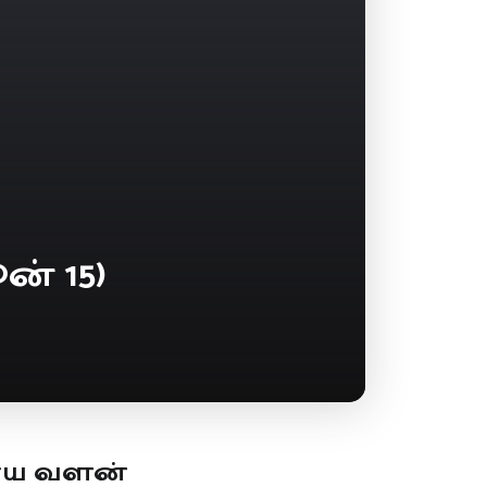
் 15)
ூய வளன்