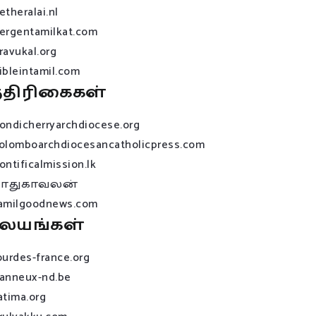
etheralai.nl
ergentamilkat.com
ravukal.org
ibleintamil.com
்திரிகைகள்
ondicherryarchdiocese.org
olomboarchdiocesancatholicpress.com
ontificalmission.lk
பாதுகாவலன்
amilgoodnews.com
லயங்கள்
ourdes-france.org
anneux-nd.be
atima.org