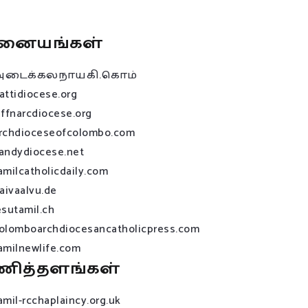
னையங்கள்
அடைக்கலநாயகி.கொம்
attidiocese.org
affnarcdiocese.org
rchdioceseofcolombo.com
andydiocese.net
amilcatholicdaily.com
raivaalvu.de
esutamil.ch
olomboarchdiocesancatholicpress.com
amilnewlife.com
ணித்தளங்கள்
amil-rcchaplaincy.org.uk