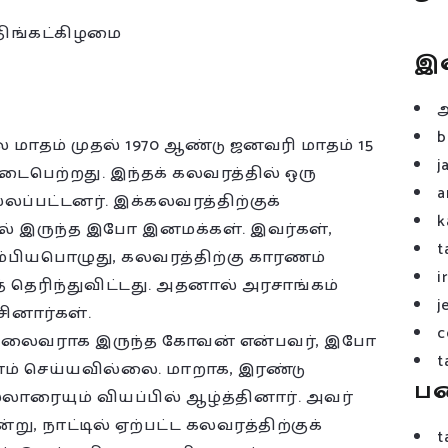
திங்கட்கிழமை
இ
b
 மாதம் முதல் 1970 ஆண்டு ஜனவரி மாதம் 15
j
டைபெற்றது. இந்தக் கலவரத்தில் ஒரு
a
லப்பட்டனர். இக்கலவரத்திற்குக்
k
ல் இருந்த இபோ இனமக்கள். இவர்கள்,
t
ும்பியபொழுது, கலவரத்திற்கு காரணம்
i
் தெரிந்துவிட்டது. அதனால் அரசாங்கம்
j
சினார்கள்.
c
 தலைவராக இருந்த கோவன் என்பவர், இபோ
t
் செய்யவில்லை. மாறாக, இரண்டு
ப
ாரையும் வியப்பில் ஆழ்த்தினார். அவர்
ு, நாட்டில் ஏற்பட்ட கலவரத்திற்குக்
t