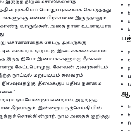
் இருந்த திறமைசாலிகளைத்
n
த்தில் முக்கியப் பொறுப்புகளைக் கொடுத்தது.
b
ங்களுக்கு என்ன பிரச்சனை இருந்தாலும்,
u
ொண்டு வாருங்கள். அதை நான் உடனடியாக
b
ு.
பத
 சொன்னதைக் கேட்டு, அவருக்கு
ட்டில் கலவரம் ஏற்பட்டு, இலட்சக்கணக்கான
p
்த இந்த இபோ இனம்மக்களுக்கு நீங்கள்
c
என்று கேட்டபொழுது, கோவன் அவர்களிடம்
p
்த நாட்டில் மறுபடியும் கலவரம்
ிலவுவதற்கு, தீமைக்குப் பதில் நன்மை
t
்லை.”
ஆ
யும் ஓயவேண்டும் என்றால், அதற்குத்
l
ான் தீர்வாகும். இன்றைய நற்செய்தியில்
b
்துச் சொல்கின்றார். நாம் அதைக் குறித்து
f