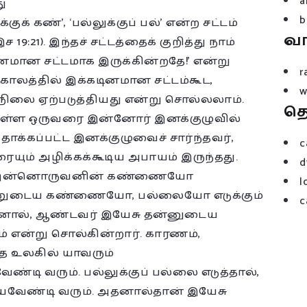
a
ு
b
ுக் கண்’, ‘பல்லுக்குப் பல்’ என்ற சட்டம்
வ
இச 19:21). இந்தச் சட்டத்தைக் குறித்து நாம்
ினமான சட்டமாக இருக்கின்றதே!’ என்று
r
காலத்தில் இக்கடினமான சட்டம்கூட,
w
நிலை ஏற்படுத்தியது என்று சொல்லலாம்.
த
ில் உள்ள ஒருவரை இன்னோர் இனக்குழுவில்
 தாக்கப்பட்ட இனக்குழுவைச் சார்ந்தவர்,
c
யும் அழிக்கக்கூடிய அபாயம் இருந்தது.
d
ுவன் இன்னொருவனின் கண்ணையோ
l
அவனுடைய கண்ணையோ, பல்லையோ எடுக்கும்
c
ஆனால், ஆண்டவர் இயேசு தன்னுடைய
ாம் என்று சொல்கின்றார். காரணம்,
த உலகில் யாவரும்
்டி வரும். பல்லுக்குப் பல்லை எடுத்தால்,
யவேண்டி வரும். அதனால்தான் இயேசு