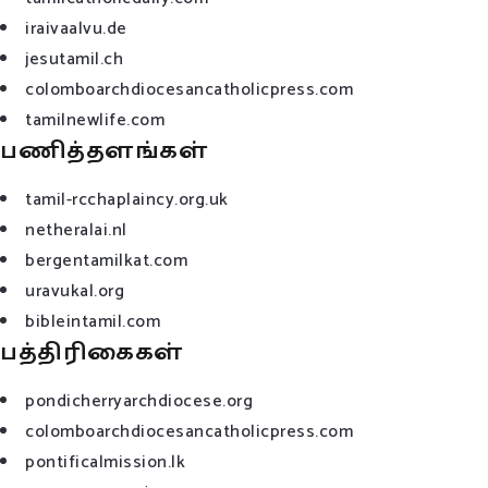
iraivaalvu.de
jesutamil.ch
colomboarchdiocesancatholicpress.com
tamilnewlife.com
பணித்தளங்கள்
tamil-rcchaplaincy.org.uk
netheralai.nl
bergentamilkat.com
uravukal.org
bibleintamil.com
பத்திரிகைகள்
pondicherryarchdiocese.org
colomboarchdiocesancatholicpress.com
pontificalmission.lk