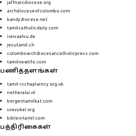
jaffnarcdiocese.org
archdioceseofcolombo.com
kandydiocese.net
tamilcatholicdaily.com
iraivaalvu.de
jesutamil.ch
colomboarchdiocesancatholicpress.com
tamilnewlife.com
பணித்தளங்கள்
tamil-rcchaplaincy.org.uk
netheralai.nl
bergentamilkat.com
uravukal.org
bibleintamil.com
பத்திரிகைகள்