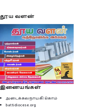
தூய வளன்
இனையங்கள்
அடைக்கலநாயகி.கொம்
battidiocese.org