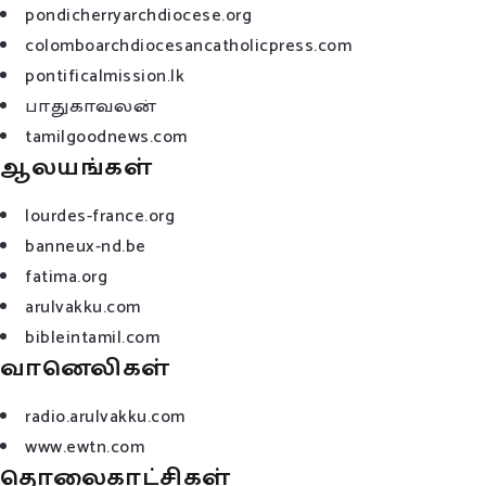
pondicherryarchdiocese.org
colomboarchdiocesancatholicpress.com
pontificalmission.lk
பாதுகாவலன்
tamilgoodnews.com
ஆலயங்கள்
lourdes-france.org
banneux-nd.be
fatima.org
arulvakku.com
bibleintamil.com
வானெலிகள்
radio.arulvakku.com
www.ewtn.com
தொலைகாட்சிகள்