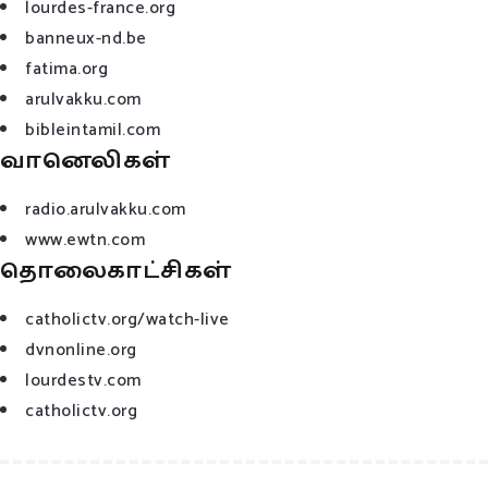
lourdes-france.org
banneux-nd.be
fatima.org
arulvakku.com
bibleintamil.com
வானெலிகள்
radio.arulvakku.com
www.ewtn.com
தொலைகாட்சிகள்
catholictv.org/watch-live
dvnonline.org
lourdestv.com
catholictv.org