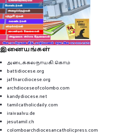
இனையங்கள்
அடைக்கலநாயகி.கொம்
battidiocese.org
jaffnarcdiocese.org
archdioceseofcolombo.com
kandydiocese.net
tamilcatholicdaily.com
iraivaalvu.de
jesutamil.ch
colomboarchdiocesancatholicpress.com