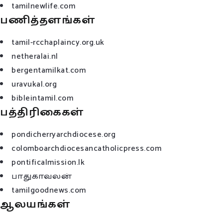
tamilnewlife.com
பணித்தளங்கள்
tamil-rcchaplaincy.org.uk
netheralai.nl
bergentamilkat.com
uravukal.org
bibleintamil.com
பத்திரிகைகள்
pondicherryarchdiocese.org
colomboarchdiocesancatholicpress.com
pontificalmission.lk
பாதுகாவலன்
tamilgoodnews.com
ஆலயங்கள்