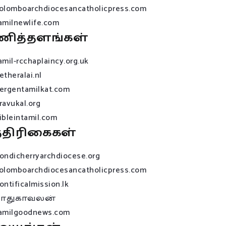
olomboarchdiocesancatholicpress.com
amilnewlife.com
ணித்தளங்கள்
amil-rcchaplaincy.org.uk
etheralai.nl
ergentamilkat.com
ravukal.org
ibleintamil.com
்திரிகைகள்
ondicherryarchdiocese.org
olomboarchdiocesancatholicpress.com
ontificalmission.lk
பாதுகாவலன்
amilgoodnews.com