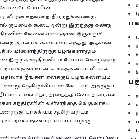
c
ிக்கொண்டே போயின.
t
் வீட்டுக் கதவைத் திறந்துகொண்டு,
ப
ல் குப்பைக் கூடை ஒன்று இருந்தது கண்டு
ந்திரனின் வேலையாகத்தான் இருக்கும்’
t
ொண்டு குப்பைக் கூடையை எடுத்து, அதனை
n
தில் விளைந்திருந்த பழங்களாலும்
b
டில் இருந்த சந்திரனிடம் போய்க் கொடுத்தார்.
u
னை நாள்களும் நான் உங்களுடைய வீட்டில்
b
 பதிலாக நீங்கள் எனக்குப் பழங்களையும்
பத
என்று நெகிழ்ச்சியுடன் கேட்டார். அதற்குப்
 மிகுதியாக உள்ளதோ, அதைத்தானோ அவர்கள்
p
தைகள் சந்திரனின் உள்ளத்தை வெகுவாகப்
c
ர்ந்து, பாக்கியம் ஆசிரியரிடம்
p
ுவரும் நல்ல நண்பர்களாய் வாழ்ந்து
t
ந்திரன் என்ற பெரியவர் குப்பையை, வெறுப்பை