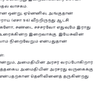
ுதல் வாசகம்.
ான ஒன்று, ஏனெனில், அங்குதான்
 (எசா 9:6) வீற்றிருந்து ஆட்சி
ோர்களோ, சண்டை சச்சரவோ எதுவுமே இராது
உரைக்கின்ற இறைவாக்கு. இயேசுவின்
ம் நிறைவேறும் என்பதுதான்
்:
 என்றும், அமைதியின் அரசர் வரப்போகிறார்
ம். இத்தகைய அமைதியின் அரசரது வருகைக்கு
் என்பதற்கான தெளிவினைத் தருகின்றது