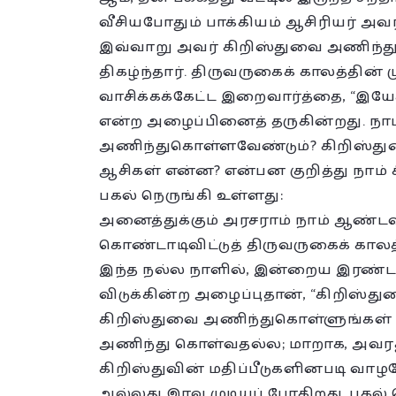
வீசியபோதும் பாக்கியம் ஆசிரியர் அவர
இவ்வாறு அவர் கிறிஸ்துவை அணிந்
திகழ்ந்தார். திருவருகைக் காலத்தின
வாசிக்கக்கேட்ட இறைவார்த்தை, “இய
என்ற அழைப்பினைத் தருகின்றது. நாம
அணிந்துகொள்ளவேண்டும்? கிறிஸ்து
ஆசிகள் என்ன? என்பன குறித்து நாம் ச
பகல் நெருங்கி உள்ளது:
அனைத்துக்கும் அரசராம் நாம் ஆண்டவ
கொண்டாடிவிட்டுத் திருவருகைக் காலத
இந்த நல்ல நாளில், இன்றைய இரண்டாம
விடுக்கின்ற அழைப்புதான், “கிறிஸ்
கிறிஸ்துவை அணிந்துகொள்ளுங்கள்
அணிந்து கொள்வதல்ல; மாறாக, அவரது ம
கிறிஸ்துவின் மதிப்பீடுகளினபடி வாழ
அல்லது இரவு முடியப் போகிறது, பகல்