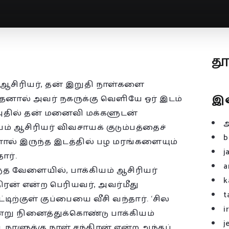
த
் ஆசிரியர், தன் இறுதி நாள்களை
இ
அதனால் அவர் நகருக்கு வெளியே ஓர் இடம்
ி, அதில் தன் மனைவி மக்களுடன்
ியம் ஆசிரியர் விவசாயக் குடும்பத்தைச்
b
ின்னால் இருந்த இடத்தில் பழ மரங்களையும்
j
ார்.
a
்த வேளையில், பாக்கியம் ஆசிரியர்
k
சந்திரன் என்ற பெரியவர், அவர்மீது
t
ிற்குள் குப்பையை வீசி வந்தார். ‘சில
i
ன்று நினைத்துக்கொண்டு பாக்கியம்
j
ாளுக்கு நாள் சந்திரன் என்ற அந்தப்