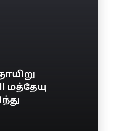
ஞாயிறு
II மத்தேயு
ந்து