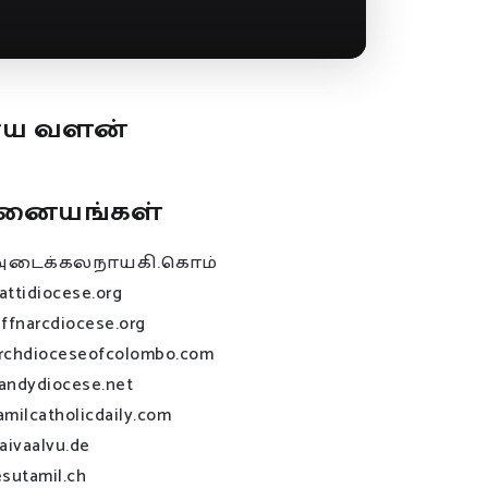
ூய வளன்
னையங்கள்
அடைக்கலநாயகி.கொம்
attidiocese.org
affnarcdiocese.org
rchdioceseofcolombo.com
andydiocese.net
amilcatholicdaily.com
raivaalvu.de
esutamil.ch