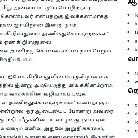
ஆ
்மீது அன்பை மட்டுமே பொழிந்தார்.
l
துகொண்டவர் என்பதற்கு இலக்கணமாகத்
b
் முதல் ஞாயிறான இன்று நாம்
f
ேசு கிறிஸ்துவை அணிந்துகொள்ளுங்கள்”
a
் ஏன் கிறிஸ்துவை
b
வை அணிந்து கொள்வதனால் நாம் பெறும்
வ
ிந்திப்போம்.
r
ர் இயேசு கிறிஸ்துவின் பெருவிழாவைக்
w
்தில் இன்று அடியெடுத்து வைக்கின்றோம்.
த
் வாசகத்தின் வழியாகப் பவுல்
துவை அணிந்துகொள்ளுங்கள்” என்பதாகும்.
c
 என்றால், ஓர் ஆடையைப் போன்று அவரை
d
திப்பீடுகளின்படி வாழ்வது. நாம் ஏன்
l
வேண்டும் எனில், இதுவே இறுதிக்காலம்,
c
 நெருங்கி உள்ளது என்பதாலாகும். இருளின்