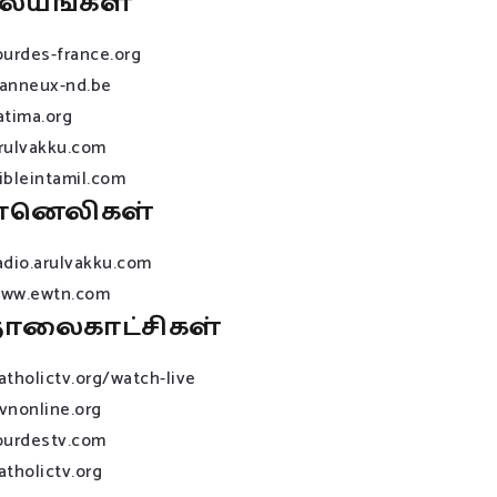
லயங்கள்
ourdes-france.org
anneux-nd.be
atima.org
rulvakku.com
ibleintamil.com
ானெலிகள்
adio.arulvakku.com
ww.ewtn.com
ொலைகாட்சிகள்
atholictv.org/watch-live
vnonline.org
ourdestv.com
atholictv.org