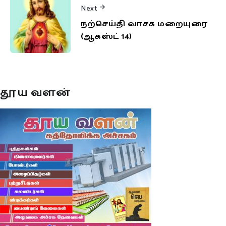
Next
நற்செய்தி வாசக மறையுரை
(ஆகஸ்ட் 14)
தூய வளன்