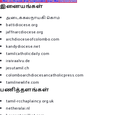
இனையங்கள்
அடைக்கலநாயகி.கொம்
battidiocese.org
jaffnarcdiocese.org
archdioceseofcolombo.com
kandydiocese.net
tamilcatholicdaily.com
iraivaalvu.de
jesutamil.ch
colomboarchdiocesancatholicpress.com
tamilnewlife.com
பணித்தளங்கள்
tamil-rcchaplaincy.org.uk
netheralai.nl