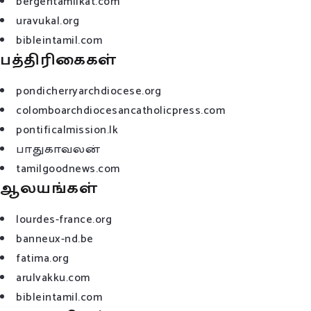
bergentamilkat.com
uravukal.org
bibleintamil.com
பத்திரிகைகள்
pondicherryarchdiocese.org
colomboarchdiocesancatholicpress.com
pontificalmission.lk
பாதுகாவலன்
tamilgoodnews.com
ஆலயங்கள்
lourdes-france.org
banneux-nd.be
fatima.org
arulvakku.com
bibleintamil.com