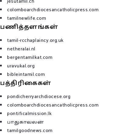
jesutamil.ch
colomboarchdiocesancatholicpress.com
tamilnewlife.com
பணித்தளங்கள்
tamil-rcchaplaincy.org.uk
netheralai.nl
bergentamilkat.com
uravukal.org
bibleintamil.com
பத்திரிகைகள்
pondicherryarchdiocese.org
colomboarchdiocesancatholicpress.com
pontificalmission.lk
பாதுகாவலன்
tamilgoodnews.com