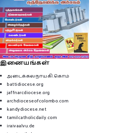
இனையங்கள்
அடைக்கலநாயகி.கொம்
battidiocese.org
jaffnarcdiocese.org
archdioceseofcolombo.com
kandydiocese.net
tamilcatholicdaily.com
iraivaalvu.de