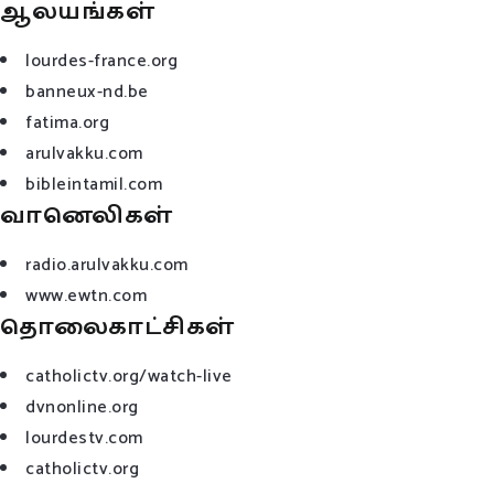
ஆலயங்கள்
lourdes-france.org
banneux-nd.be
fatima.org
arulvakku.com
bibleintamil.com
வானெலிகள்
radio.arulvakku.com
www.ewtn.com
தொலைகாட்சிகள்
catholictv.org/watch-live
dvnonline.org
lourdestv.com
catholictv.org