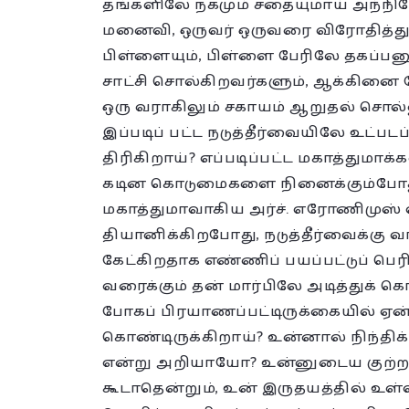
தங்களிலே நகமும் சதையுமாய் அந்ந
மனைவி, ஒருவர் ஒருவரை விரோதித்துச்
பிள்ளையும், பிள்ளை பேரிலே தகப்பனும்
சாட்சி சொல்கிறவர்களும், ஆக்கினை 
ஒரு வராகிலும் சகாயம் ஆறுதல் சொல
இப்படிப் பட்ட நடுத்தீர்வையிலே உட்பட
திரிகிறாய்? எப்படிப்பட்ட மகாத்துமா
கடின கொடுமைகளை நினைக்கும்போது நட
மகாத்துமாவாகிய அர்ச். எரோணிமுஸ் 
தியானிக்கிறபோது, நடுத்தீர்வைக்கு வ
கேட்கிறதாக எண்ணிப் பயப்பட்டுப் பெரி
வரைக்கும் தன் மார்பிலே அடித்துக் கொண்
போகப் பிரயாணப்பட்டிருக்கையில் ஏன் 
கொண்டிருக்கிறாய்? உன்னால் நிந்திக்
என்று அறியாயோ? உன்னுடைய குற்றத்
கூடாதென்றும், உன் இருதயத்தில் உள