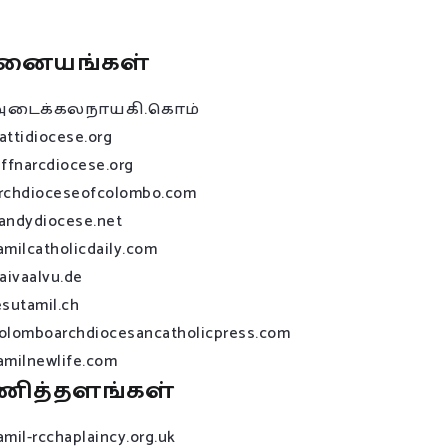
னையங்கள்
அடைக்கலநாயகி.கொம்
attidiocese.org
affnarcdiocese.org
rchdioceseofcolombo.com
andydiocese.net
amilcatholicdaily.com
raivaalvu.de
esutamil.ch
olomboarchdiocesancatholicpress.com
amilnewlife.com
ணித்தளங்கள்
amil-rcchaplaincy.org.uk