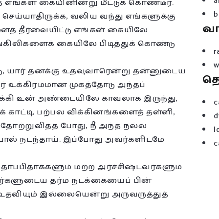
a
எங்கள் கையினின்று மீட்டுக் கொண்டீர்.
b
 செய்யாதிருக்க, வலிய வந்து எங்களுக்கு
வ
த் தீர்வையிட்டு எங்கள் கையிலே
 சங்கிலிகளைக் கையிலே பிடித்துக் கொண்டு
r
w
ு, யார் தனக்கு உதவுவாரென்று தன்னுடைய
த
் உக்கிரமமான முகத்தோடு அந்தப்
துவக்கி உன் அண்டையிலே காவலாக இருந்து,
c
காட்டி, பற்பல விக்கினங்களைத் தள்ளி,
d
தோற்றுவித்த போது, நீ அந்த நல்ல
l
போல் நடந்தாய். இப்போது அவர்களிடமே
c
ாப்பிதாக்களும் மற்ற அர்ச்சிஷ்டவர்களும்
ர்களுடைய தர்ம நடக்கையைப் பின்
உதவியும் இல்லையென்று அருவருத்துத்