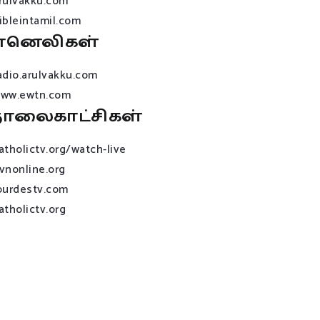
rulvakku.com
ibleintamil.com
ானெலிகள்
adio.arulvakku.com
ww.ewtn.com
ொலைகாட்சிகள்
atholictv.org/watch-live
vnonline.org
ourdestv.com
atholictv.org