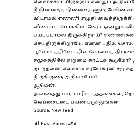
வெளிச்சமாயிருக்கும் என்றும் அறிய
நீ நினைத்த நினைவுகளும், பேசின வா
விடாமல் எண்ணி எழுதி வைத்திருக்கிற
வீணாய்ப் போக்கின நேரம் ஒன்றும் விட
பயப்படாமல் இருக்கிறாய்? எண்ணிக்
செய்திருக்கிறாயே. என்ன பதில் சொல
பூலோகத்திலே பதில் சொல்லத் திறமை
சமூகத்திலே திறமை காட்டக் கூடுமோ?
நடந்தவன் எல்லாம் சர்வேசுரன் சமூகத
நிற்கிறதை அறியாயோ?
ஆமென்.
அனைத்து பாரம்பரிய புத்தகங்கள், ஜெப
வெப்சைட்டை பயன் படுத்துங்கள்
Source: New feed
Post Views:
454