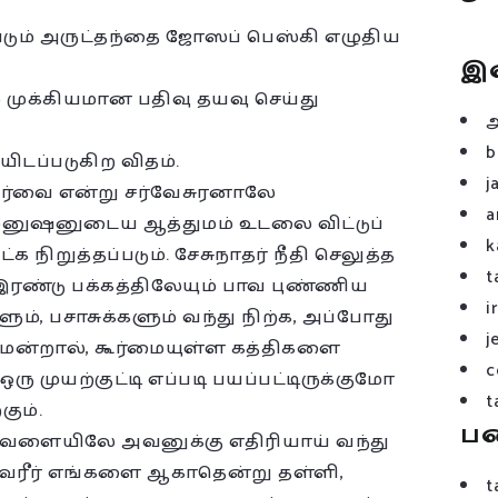
படும் அருட்தந்தை ஜோஸப் பெஸ்கி எழுதிய
இ
 முக்கியமான பதிவு தயவு செய்து
b
ிடப்படுகிற விதம்.
j
ின் தீர்வை என்று சர்வேசுரனாலே
a
, மனுஷனுடைய ஆத்துமம் உடலை விட்டுப்
k
 நிறுத்தப்படும். சேசுநாதர் நீதி செலுத்த
t
 இரண்டு பக்கத்திலேயும் பாவ புண்ணிய
i
், பசாசுக்களும் வந்து நிற்க, அப்போது
j
ுமென்றால், கூர்மையுள்ள கத்திகளை
c
 ஒரு முயற்குட்டி எப்படி பயப்பட்டிருக்குமோ
t
கும்.
ப
த வேளையிலே அவனுக்கு எதிரியாய் வந்து
தேவரீர் எங்களை ஆகாதென்று தள்ளி,
t