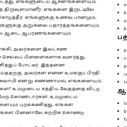
டைத்து, எங்களுடைய ஆசனங்களையும்,
n
த் திருவுளமானீர். எங்களை இருட்டிலே
b
ொடுத்தீர். எங்களுக்கு உணவு பானமும்,
u
ர்களுக்கு அறுசுவை பதார்த்தங்களையும்,
b
நல்ல ஆடை, ஆபரணங்களையும்
பத
க்கி, அவர்களை இலட்சண
p
் செல்லப் பிள்ளைகளாக வளர்த்து,
c
ித்துப் போட்டீர். இத்தனை
p
ததற்கு, அவர்கள் என்ன உமக்குப் பிரதி
் சுவாமி என்று எண்ணாமல், எங்களையும்,
t
்கள்? உம்முடைய சத்திய வேதத்தை விட்டு
ஆ
மேற் கொண்டார்கள். உம்முடைய
l
யும் புறக்கணித்து, எங்கள்
b
்கள் பின்னாலே சுற்றிக் கொண்டு
f