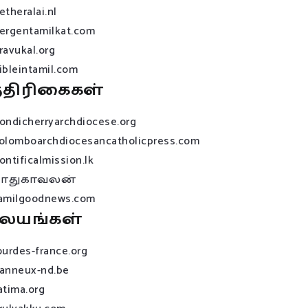
etheralai.nl
ergentamilkat.com
ravukal.org
ibleintamil.com
்திரிகைகள்
ondicherryarchdiocese.org
olomboarchdiocesancatholicpress.com
ontificalmission.lk
பாதுகாவலன்
amilgoodnews.com
லயங்கள்
ourdes-france.org
anneux-nd.be
atima.org