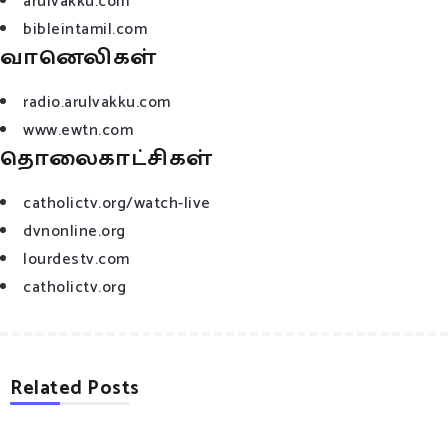
arulvakku.com
bibleintamil.com
வானெலிகள்
radio.arulvakku.com
www.ewtn.com
தொலைகாட்சிகள்
catholictv.org/watch-live
dvnonline.org
lourdestv.com
catholictv.org
Related Posts