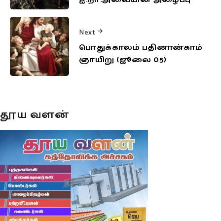
Next
பொதுக்காலம் பதினான்காம்
ஞாயிறு (ஜூலை 05)
தூய வளன்