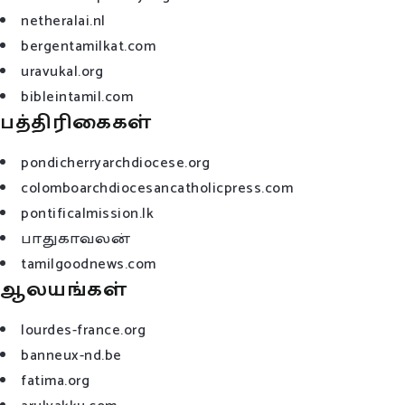
netheralai.nl
bergentamilkat.com
uravukal.org
bibleintamil.com
பத்திரிகைகள்
pondicherryarchdiocese.org
colomboarchdiocesancatholicpress.com
pontificalmission.lk
பாதுகாவலன்
tamilgoodnews.com
ஆலயங்கள்
lourdes-france.org
banneux-nd.be
fatima.org