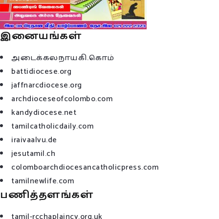
இனையங்கள்
அடைக்கலநாயகி.கொம்
battidiocese.org
jaffnarcdiocese.org
archdioceseofcolombo.com
kandydiocese.net
tamilcatholicdaily.com
iraivaalvu.de
jesutamil.ch
colomboarchdiocesancatholicpress.com
tamilnewlife.com
பணித்தளங்கள்
tamil-rcchaplaincy.org.uk