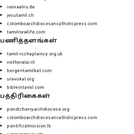
iraivaalvu.de
jesutamil.ch
colomboarchdiocesancatholicpress.com
tamilnewlife.com
பணித்தளங்கள்
tamil-rcchaplaincy.org.uk
netheralai.nl
bergentamilkat.com
uravukal.org
bibleintamil.com
பத்திரிகைகள்
pondicherryarchdiocese.org
colomboarchdiocesancatholicpress.com
pontificalmission.lk