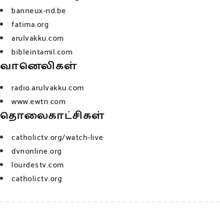
banneux-nd.be
fatima.org
arulvakku.com
bibleintamil.com
வானெலிகள்
radio.arulvakku.com
www.ewtn.com
தொலைகாட்சிகள்
catholictv.org/watch-live
dvnonline.org
lourdestv.com
catholictv.org