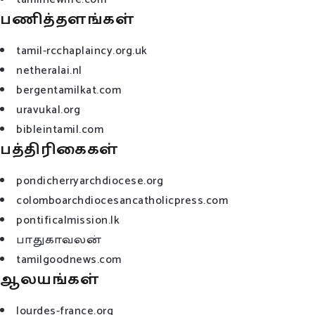
பணித்தளங்கள்
tamil-rcchaplaincy.org.uk
netheralai.nl
bergentamilkat.com
uravukal.org
bibleintamil.com
பத்திரிகைகள்
pondicherryarchdiocese.org
colomboarchdiocesancatholicpress.com
pontificalmission.lk
பாதுகாவலன்
tamilgoodnews.com
ஆலயங்கள்
lourdes-france.org