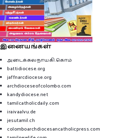
இனையங்கள்
அடைக்கலநாயகி.கொம்
battidiocese.org
jaffnarcdiocese.org
archdioceseofcolombo.com
kandydiocese.net
tamilcatholicdaily.com
iraivaalvu.de
jesutamil.ch
colomboarchdiocesancatholicpress.com
tamilnewlife.com