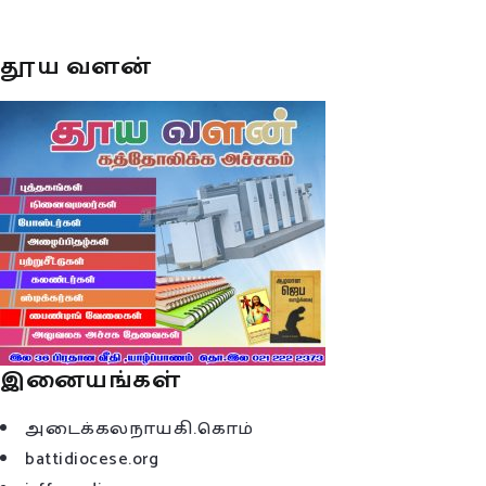
தூய வளன்
இனையங்கள்
அடைக்கலநாயகி.கொம்
battidiocese.org