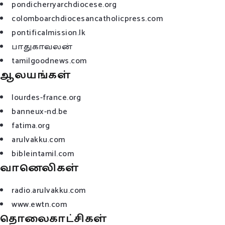
pondicherryarchdiocese.org
colomboarchdiocesancatholicpress.com
pontificalmission.lk
பாதுகாவலன்
tamilgoodnews.com
ஆலயங்கள்
lourdes-france.org
banneux-nd.be
fatima.org
arulvakku.com
bibleintamil.com
வானெலிகள்
radio.arulvakku.com
www.ewtn.com
தொலைகாட்சிகள்