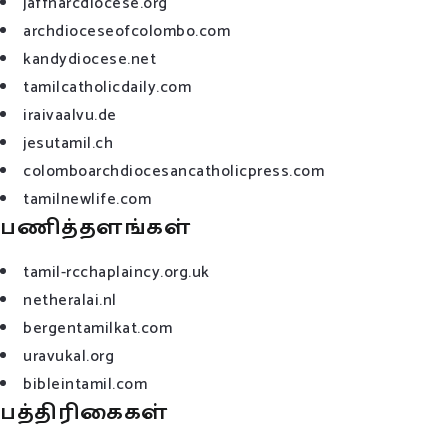
jaffnarcdiocese.org
archdioceseofcolombo.com
kandydiocese.net
tamilcatholicdaily.com
iraivaalvu.de
jesutamil.ch
colomboarchdiocesancatholicpress.com
tamilnewlife.com
பணித்தளங்கள்
tamil-rcchaplaincy.org.uk
netheralai.nl
bergentamilkat.com
uravukal.org
bibleintamil.com
பத்திரிகைகள்