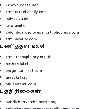
kandydiocese.net
tamilcatholicdaily.com
iraivaalvu.de
jesutamil.ch
colomboarchdiocesancatholicpress.com
tamilnewlife.com
பணித்தளங்கள்
tamil-rcchaplaincy.org.uk
netheralai.nl
bergentamilkat.com
uravukal.org
bibleintamil.com
பத்திரிகைகள்
pondicherryarchdiocese.org
colomboarchdiocesancatholicpress.com