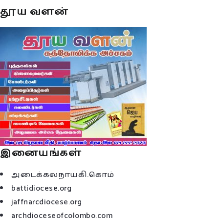
தூய வளன்
இனையங்கள்
அடைக்கலநாயகி.கொம்
battidiocese.org
jaffnarcdiocese.org
archdioceseofcolombo.com