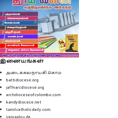
இனையங்கள்
அடைக்கலநாயகி.கொம்
battidiocese.org
jaffnarcdiocese.org
archdioceseofcolombo.com
kandydiocese.net
tamilcatholicdaily.com
iraivaalvu.de