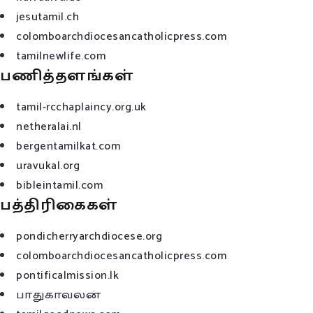
jesutamil.ch
colomboarchdiocesancatholicpress.com
tamilnewlife.com
பணித்தளங்கள்
tamil-rcchaplaincy.org.uk
netheralai.nl
bergentamilkat.com
uravukal.org
bibleintamil.com
பத்திரிகைகள்
pondicherryarchdiocese.org
colomboarchdiocesancatholicpress.com
pontificalmission.lk
பாதுகாவலன்