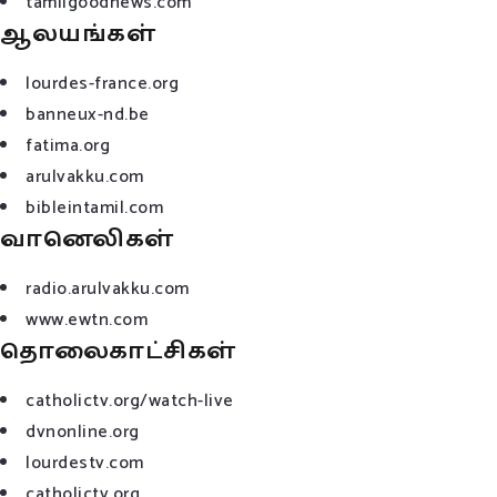
tamilgoodnews.com
ஆலயங்கள்
lourdes-france.org
banneux-nd.be
fatima.org
arulvakku.com
bibleintamil.com
வானெலிகள்
radio.arulvakku.com
www.ewtn.com
தொலைகாட்சிகள்
catholictv.org/watch-live
dvnonline.org
lourdestv.com
catholictv.org