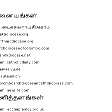
னையங்கள்
அடைக்கலநாயகி.கொம்
attidiocese.org
affnarcdiocese.org
rchdioceseofcolombo.com
andydiocese.net
amilcatholicdaily.com
raivaalvu.de
esutamil.ch
olomboarchdiocesancatholicpress.com
amilnewlife.com
ணித்தளங்கள்
amil-rcchaplaincy.org.uk