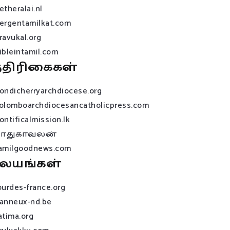
etheralai.nl
ergentamilkat.com
ravukal.org
ibleintamil.com
்திரிகைகள்
ondicherryarchdiocese.org
olomboarchdiocesancatholicpress.com
ontificalmission.lk
பாதுகாவலன்
amilgoodnews.com
லயங்கள்
ourdes-france.org
anneux-nd.be
atima.org