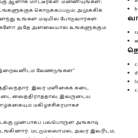
a
கு ஆளாக மாட்டீர்கள். மன்னியுங்கள்;
b
ங்களுக்குக் கொடுக்கப்படும்; அமுக்கிக்
வ
 அளந்து உங்கள் மடியில் போடுவார்கள்.
ர்களோ அதே அளவையால் உங்களுக்கும்
r
w
த
c
 இறைவனிடம் வேண்டுங்கள்”
d
l
த்திவந்தார். இவர் மளிகைக் கடை
c
ம் கடை வைத்திராததால், இவருடைய
்க்கையும் மகிழ்ச்சிகரமாகச்
்கு முன்பாகப் பல்பொருள் அங்காடி
ங்கினார். மட்டுமல்லாமல், அவர் இவரிடம்,