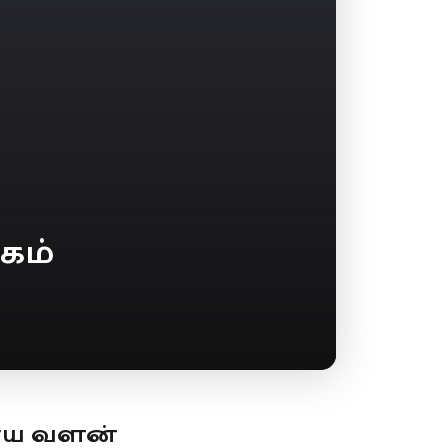
சகம்
ூய வளன்