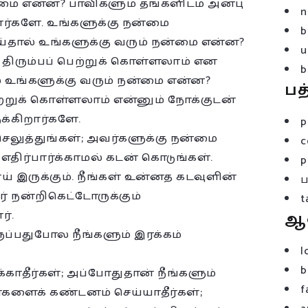
்மை என்ன? பாவிகளும் தங்களிடம் அன்பு
n
றார்களே. உங்களுக்கு நன்மை
b
ய்தால் உங்களுக்கு வரும் நன்மை என்ன?
u
 திரும்பப் பெற்றுக் கொள்ளலாம் என
b
ால் உங்களுக்கு வரும் நன்மை என்ன?
பத
ற்றுக் கொள்ளலாம் என்னும் நோக்குடன்
க்கிறார்களே.
p
செலுத்துங்கள்; அவர்களுக்கு நன்மை
c
ன எதிர்பார்க்காமல் கடன் கொடுங்கள்.
p
் இருக்கும். நீங்கள் உன்னத கடவுளின்
் நன்றிகெட்டோருக்கும்
t
்.
ஆ
ப்பதுபோல நீங்களும் இரக்கம்
l
b
க்காதீர்கள்; அப்போதுதான் நீங்களும்
f
றவர்களைக் கண்டனம் செய்யாதீர்கள்;