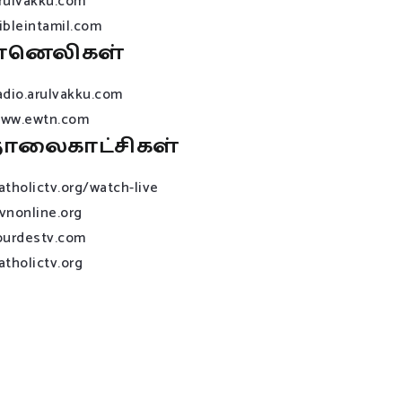
rulvakku.com
ibleintamil.com
ானெலிகள்
adio.arulvakku.com
ww.ewtn.com
ொலைகாட்சிகள்
atholictv.org/watch-live
vnonline.org
ourdestv.com
atholictv.org