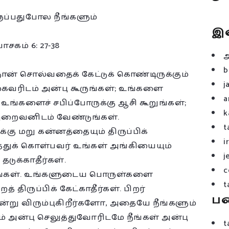
ுப்பதுபோல நீங்களும்
இ
சகம் 6: 27-38
b
“நான் சொல்வதைக் கேட்டுக் கொண்டிருக்கும்
j
கைவரிடம் அன்பு கூருங்கள்; உங்களை
a
உங்களைச் சபிப்போருக்கு ஆசி கூறுங்கள்;
k
இறைவனிடம் வேண்டுங்கள்.
t
ு மறு கன்னத்தையும் திருப்பிக்
i
த்துக் கொள்பவர் உங்கள் அங்கியையும்
j
டுக்காதீர்கள்.
c
ொடுங்கள். உங்களுடைய பொருள்களை
t
திருப்பிக் கேட்காதீர்கள். பிறர்
ப
்று விரும்புகிறீர்களோ, அதையே நீங்களும்
ம் அன்பு செலுத்துவோரிடமே நீங்கள் அன்பு
t