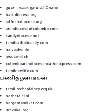
அடைக்கலநாயகி.கொம்
battidiocese.org
jaffnarcdiocese.org
archdioceseofcolombo.com
kandydiocese.net
tamilcatholicdaily.com
iraivaalvu.de
jesutamil.ch
colomboarchdiocesancatholicpress.com
tamilnewlife.com
பணித்தளங்கள்
tamil-rcchaplaincy.org.uk
netheralai.nl
bergentamilkat.com
uravukal.org