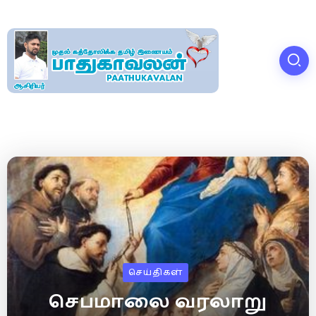
செய்திகள்
செபமாலை வரலாறு