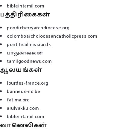
bibleintamil.com
பத்திரிகைகள்
pondicherryarchdiocese.org
colomboarchdiocesancatholicpress.com
pontificalmission.lk
பாதுகாவலன்
tamilgoodnews.com
ஆலயங்கள்
lourdes-france.org
banneux-nd.be
fatima.org
arulvakku.com
bibleintamil.com
வானெலிகள்