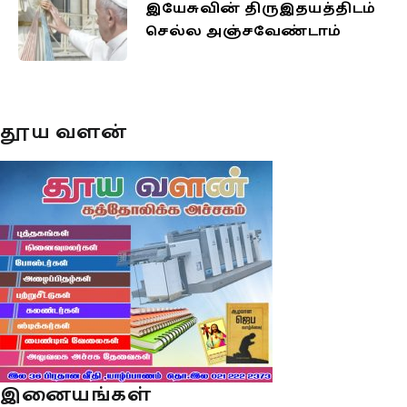
இயேசுவின் திருஇதயத்திடம்
செல்ல அஞ்சவேண்டாம்
தூய வளன்
இனையங்கள்