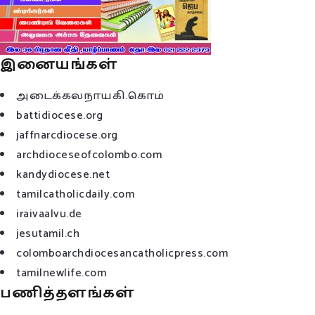
இனையங்கள்
அடைக்கலநாயகி.கொம்
battidiocese.org
jaffnarcdiocese.org
archdioceseofcolombo.com
kandydiocese.net
tamilcatholicdaily.com
iraivaalvu.de
jesutamil.ch
colomboarchdiocesancatholicpress.com
tamilnewlife.com
பணித்தளங்கள்