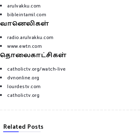
arulvakku.com
bibleintamil.com
வானெலிகள்
radio.arulvakku.com
www.ewtn.com
தொலைகாட்சிகள்
catholictv.org/watch-live
dvnonline.org
lourdestv.com
catholictv.org
Related Posts