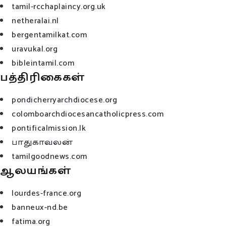
tamil-rcchaplaincy.org.uk
netheralai.nl
bergentamilkat.com
uravukal.org
bibleintamil.com
பத்திரிகைகள்
pondicherryarchdiocese.org
colomboarchdiocesancatholicpress.com
pontificalmission.lk
பாதுகாவலன்
tamilgoodnews.com
ஆலயங்கள்
lourdes-france.org
banneux-nd.be
fatima.org