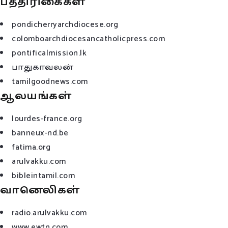
பத்திரிகைகள்
pondicherryarchdiocese.org
colomboarchdiocesancatholicpress.com
pontificalmission.lk
பாதுகாவலன்
tamilgoodnews.com
ஆலயங்கள்
lourdes-france.org
banneux-nd.be
fatima.org
arulvakku.com
bibleintamil.com
வானெலிகள்
radio.arulvakku.com
www.ewtn.com