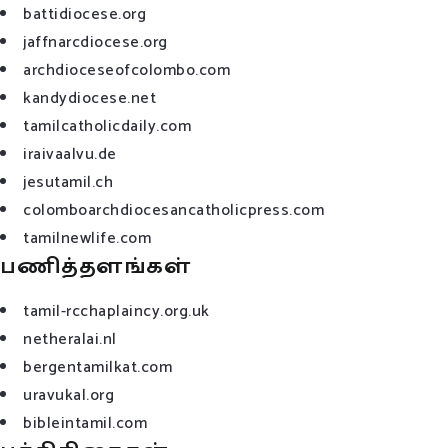
battidiocese.org
jaffnarcdiocese.org
archdioceseofcolombo.com
kandydiocese.net
tamilcatholicdaily.com
iraivaalvu.de
jesutamil.ch
colomboarchdiocesancatholicpress.com
tamilnewlife.com
பணித்தளங்கள்
tamil-rcchaplaincy.org.uk
netheralai.nl
bergentamilkat.com
uravukal.org
bibleintamil.com