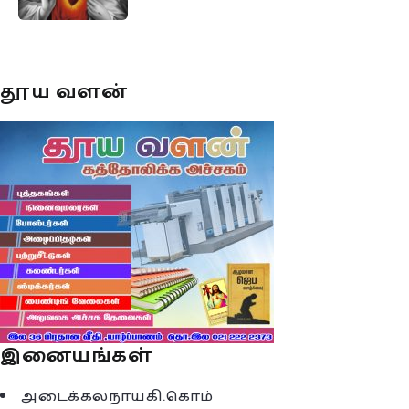
தூய வளன்
இனையங்கள்
அடைக்கலநாயகி.கொம்