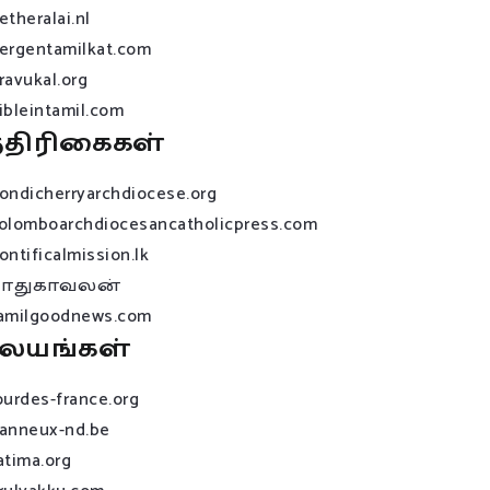
etheralai.nl
ergentamilkat.com
ravukal.org
ibleintamil.com
்திரிகைகள்
ondicherryarchdiocese.org
olomboarchdiocesancatholicpress.com
ontificalmission.lk
பாதுகாவலன்
amilgoodnews.com
லயங்கள்
ourdes-france.org
anneux-nd.be
atima.org