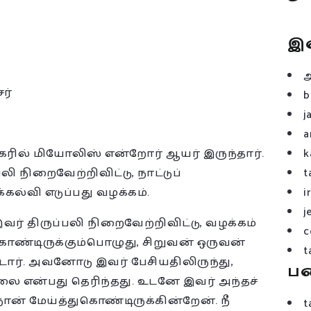
இ
ர்
b
j
a
 நகரில் மியோலிஸ் என்றோர் ஆயர் இருந்தார்.
k
ி நிறைவேற்றிவிட்டு, நாட்டுப்
t
கல்வி எடுப்பது வழக்கம்.
i
j
ர் திருப்பலி நிறைவேற்றிவிட்டு, வழக்கம்
c
ுகொண்டிருக்கும்பொழுது, சிறுவன் ஒருவன்
t
ார். அவனோடு இவர் பேசியதிலிருந்து,
ப
ை என்பது தெரிந்தது. உடனே இவர் அந்தச்
் மேய்த்துகொண்டிருக்கின்றேன். நீ
t