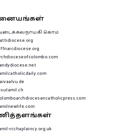
னையங்கள்
அடைக்கலநாயகி.கொம்
attidiocese.org
affnarcdiocese.org
rchdioceseofcolombo.com
andydiocese.net
amilcatholicdaily.com
raivaalvu.de
esutamil.ch
olomboarchdiocesancatholicpress.com
amilnewlife.com
ணித்தளங்கள்
amil-rcchaplaincy.org.uk