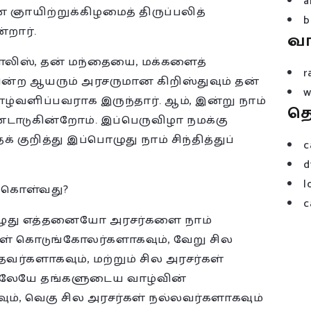
a
ை ஞாயிற்றுக்கிழமைத் திருப்பலித்
b
றார்.
வ
யோலிஸ், தன் மந்தையை, மக்களைத்
r
ின்ற ஆயரும் அரசருமான கிறிஸ்துவும் தன்
w
ழ்வளிப்பவராக இருந்தார். ஆம், இன்று நாம்
த
டாடுகின்றோம். இப்பெருவிழா நமக்கு
குறித்து இப்பொழுது நாம் சிந்தித்துப்
c
d
l
ு கொள்வது?
c
றபொழுது எத்தனையோ அரசர்களை நாம்
கள் கொடுங்கோலர்களாகவும், வேறு சில
வர்களாகவும், மற்றும் சில அரசர்கள்
திலேயே தங்களுடைய வாழ்வின்
ும், வெகு சில அரசர்கள் நல்லவர்களாகவும்