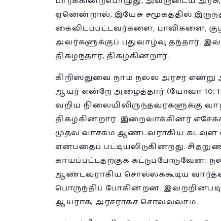
பார்க்கின்றபொழுது, அவருடைய அரசு,
ஏனென்றால், இயேசு சமூகத்தில் இரு
கைவிடப்பட்டவர்களை, பாவிகளை, கு
அவர்களுக்குப் புதுவாழ்வு தந்தார். இ
திகழ்ந்தார், திகழ்கின்றார்.
கிறிஸ்துவை நாம் நல்ல அரசர் என்று
ஆயர் என்றே அழைத்தார் (யோவா 10: 11
வறிய நிலையிலிருந்தவர்களுக்கு வாழ
திகழ்கின்றார். இறைவாக்கினர் எசேக்
முதல் வாசகம் ஆண்டவராகிய கடவுள் எ
என்பதைப் பட்டியலிடுகின்றது. சித
காயப்பட்டதற்குக் கட்டுப்போடுவேன்; ந
ஆண்டவராகிய சொல்லக்கூடிய வார்த்த
பொருந்திப் போகின்றன. இவற்றின்படி
ஆயராக, அரசராகச் சொல்லலாம்.