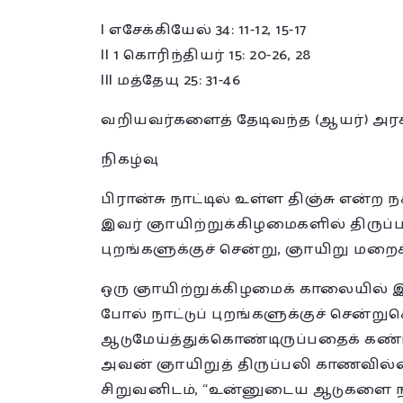
I எசேக்கியேல் 34: 11-12, 15-17
II 1 கொரிந்தியர் 15: 20-26, 28
III மத்தேயு 25: 31-46
வறியவர்களைத் தேடிவந்த (ஆயர்) அரச
நிகழ்வு
பிரான்சு நாட்டில் உள்ள திஞ்சு என்ற
இவர் ஞாயிற்றுக்கிழமைகளில் திருப்பல
புறங்களுக்குச் சென்று, ஞாயிறு மறைக்
ஒரு ஞாயிற்றுக்கிழமைக் காலையில் இவ
போல் நாட்டுப் புறங்களுக்குச் சென்ற
ஆடுமேய்த்துக்கொண்டிருப்பதைக் கண்ட
அவன் ஞாயிறுத் திருப்பலி காணவில்ல
சிறுவனிடம், “உன்னுடைய ஆடுகளை நான