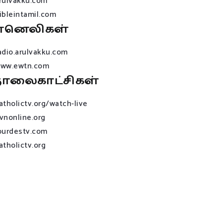
rulvakku.com
ibleintamil.com
ானெலிகள்
adio.arulvakku.com
ww.ewtn.com
ொலைகாட்சிகள்
atholictv.org/watch-live
vnonline.org
ourdestv.com
atholictv.org