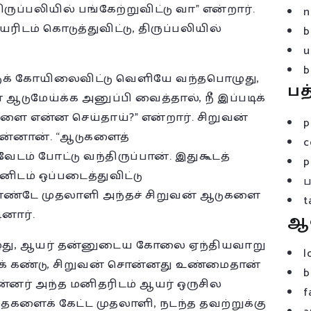
ருப்பலியில் பங்கேற்றுவிட்டு வா” என்றார்.
n
டம் கொடுத்துவிட்டு, திருப்பலியில்
b
u
b
ட்டுக் கோயிலைவிட்டு வெளியே வந்தபொழுது,
பத
மேய்க்க அனுப்பி வைத்தால், நீ இப்படிக்
களை என்ன செய்தாய்?” என்றார். சிறுவன்
p
ன்னான். “ஆடுகளைத்
c
ேடம் போட்டு வந்திருப்பான். இதுகூடத்
p
ிடம் ஒப்படைத்துவிட்டு
்கொண்டே முதலாளி அந்தச் சிறுவன் ஆடுகளை
t
ினார்.
ஆ
ொழுது, ஆயர் தன்னுடைய கோலை ஏந்தியவாறு
l
க் கண்டு, சிறுவன் சொன்னது உண்மைதான்
b
 பின்னர் அந்த மனிதரிடம் ஆயர் ஒருசில
f
தைகளைக் கேட்ட முதலாளி, நடந்த தவற்றுக்கு