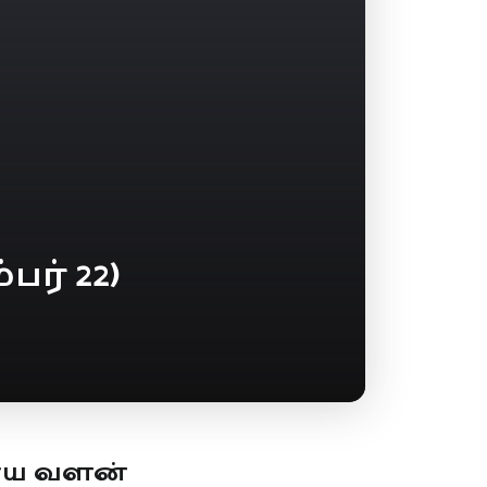
ர் 22)
ூய வளன்