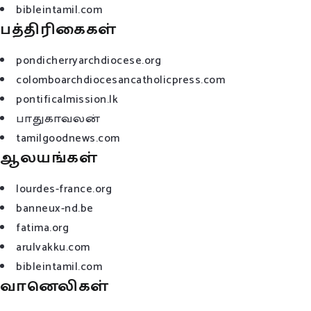
bibleintamil.com
பத்திரிகைகள்
pondicherryarchdiocese.org
colomboarchdiocesancatholicpress.com
pontificalmission.lk
பாதுகாவலன்
tamilgoodnews.com
ஆலயங்கள்
lourdes-france.org
banneux-nd.be
fatima.org
arulvakku.com
bibleintamil.com
வானெலிகள்