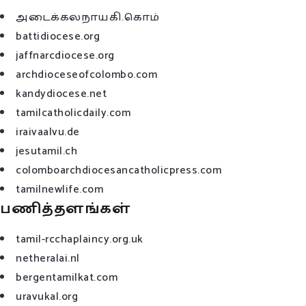
அடைக்கலநாயகி.கொம்
battidiocese.org
jaffnarcdiocese.org
archdioceseofcolombo.com
kandydiocese.net
tamilcatholicdaily.com
iraivaalvu.de
jesutamil.ch
colomboarchdiocesancatholicpress.com
tamilnewlife.com
பணித்தளங்கள்
tamil-rcchaplaincy.org.uk
netheralai.nl
bergentamilkat.com
uravukal.org