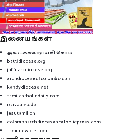
இனையங்கள்
அடைக்கலநாயகி.கொம்
battidiocese.org
jaffnarcdiocese.org
archdioceseofcolombo.com
kandydiocese.net
tamilcatholicdaily.com
iraivaalvu.de
jesutamil.ch
colomboarchdiocesancatholicpress.com
tamilnewlife.com