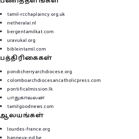
பணித்தளங்கள்
tamil-rcchaplaincy.org.uk
netheralai.nl
bergentamilkat.com
uravukal.org
bibleintamil.com
பத்திரிகைகள்
pondicherryarchdiocese.org
colomboarchdiocesancatholicpress.com
pontificalmission.lk
பாதுகாவலன்
tamilgoodnews.com
ஆலயங்கள்
lourdes-france.org
banneux-nd.be