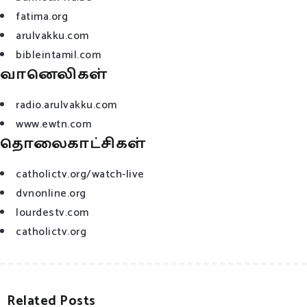
fatima.org
arulvakku.com
bibleintamil.com
வானெலிகள்
radio.arulvakku.com
www.ewtn.com
தொலைகாட்சிகள்
catholictv.org/watch-live
dvnonline.org
lourdestv.com
catholictv.org
Related Posts